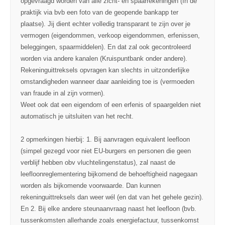
opgevraagd worden van alle zicht- en spaarrekeningen (In de
praktijk via bvb een foto van de geopende bankapp ter
plaatse). Jij dient echter volledig transparant te zijn over je
vermogen (eigendommen, verkoop eigendommen, erfenissen,
beleggingen, spaarmiddelen). En dat zal ook gecontroleerd
worden via andere kanalen (Kruispuntbank onder andere).
Rekeninguittreksels opvragen kan slechts in uitzonderlijke
omstandigheden wanneer daar aanleiding toe is (vermoeden
van fraude in al zijn vormen).
Weet ook dat een eigendom of een erfenis of spaargelden niet
automatisch je uitsluiten van het recht.
2 opmerkingen hierbij: 1. Bij aanvragen equivalent leefloon
(simpel gezegd voor niet EU-burgers en personen die geen
verblijf hebben obv vluchtelingenstatus), zal naast de
leefloonreglementering bijkomend de behoeftigheid nagegaan
worden als bijkomende voorwaarde. Dan kunnen
rekeninguittreksels dan weer wél (en dat van het gehele gezin).
En 2. Bij elke andere steunaanvraag naast het leefloon (bvb.
tussenkomsten allerhande zoals energiefactuur, tussenkomst