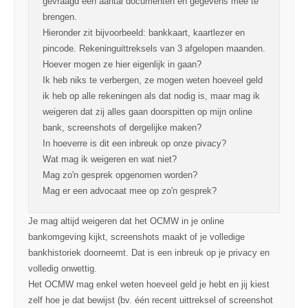
gevraagd een aantal documenten en gegevens mee te
brengen.
Hieronder zit bijvoorbeeld: bankkaart, kaartlezer en
pincode. Rekeninguittreksels van 3 afgelopen maanden.
Hoever mogen ze hier eigenlijk in gaan?
Ik heb niks te verbergen, ze mogen weten hoeveel geld
ik heb op alle rekeningen als dat nodig is, maar mag ik
weigeren dat zij alles gaan doorspitten op mijn online
bank, screenshots of dergelijke maken?
In hoeverre is dit een inbreuk op onze pivacy?
Wat mag ik weigeren en wat niet?
Mag zo'n gesprek opgenomen worden?
Mag er een advocaat mee op zo'n gesprek?
Je mag altijd weigeren dat het OCMW in je online
bankomgeving kijkt, screenshots maakt of je volledige
bankhistoriek doorneemt. Dat is een inbreuk op je privacy en
volledig onwettig.
Het OCMW mag enkel weten hoeveel geld je hebt en jij kiest
zelf hoe je dat bewijst (bv. één recent uittreksel of screenshot