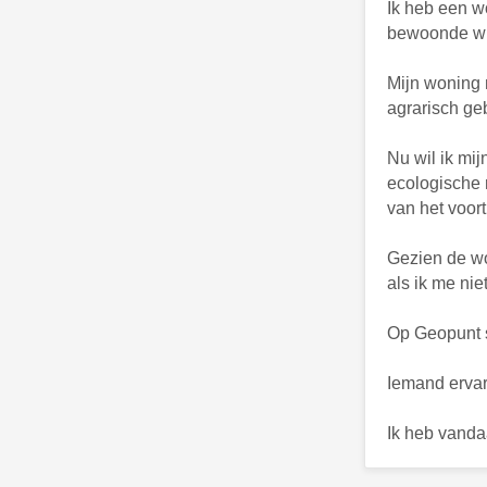
Ik heb een w
bewoonde wi
Mijn woning m
agrarisch ge
Nu wil ik mij
ecologische 
van het voor
Gezien de wo
als ik me ni
Op Geopunt 
Iemand ervar
Ik heb vanda