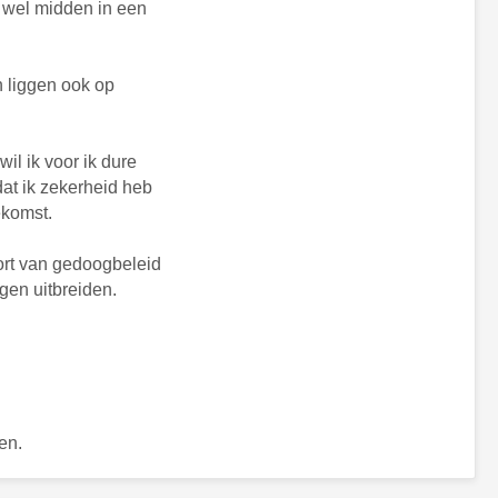
r wel midden in een
n liggen ook op
il ik voor ik dure
at ik zekerheid heb
ekomst.
ort van gedoogbeleid
gen uitbreiden.
en.