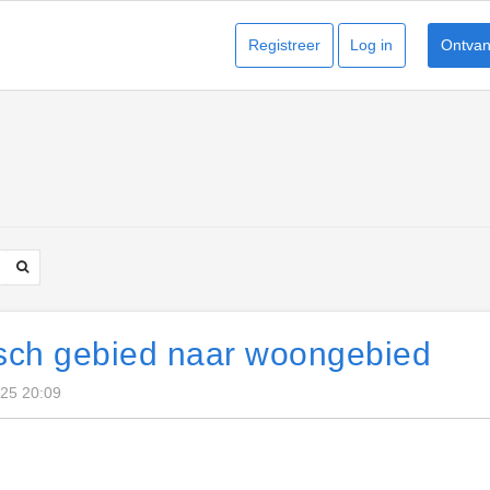
Registreer
Log in
Ontvang
sch gebied naar woongebied
025 20:09