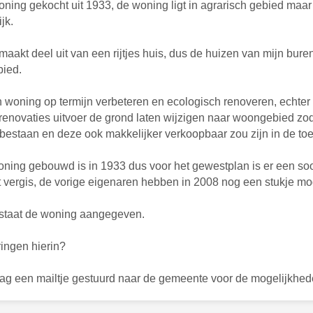
oning gekocht uit 1933, de woning ligt in agrarisch gebied maa
jk.
aakt deel uit van een rijtjes huis, dus de huizen van mijn bure
bied.
n woning op termijn verbeteren en ecologisch renoveren, echter w
renovaties uitvoer de grond laten wijzigen naar woongebied zod
tbestaan en deze ook makkelijker verkoopbaar zou zijn in de to
ning gebouwd is in 1933 dus voor het gewestplan is er een so
et vergis, de vorige eigenaren hebben in 2008 nog een stukje mo
staat de woning aangegeven.
ingen hierin?
ag een mailtje gestuurd naar de gemeente voor de mogelijkhed