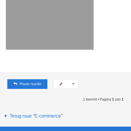
Plaats reactie
1 bericht • Pagina
1
van
1
Terug naar “E-commerce”