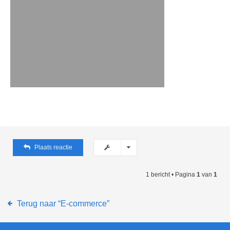
Plaats reactie
1 bericht • Pagina
1
van
1
Terug naar “E-commerce”