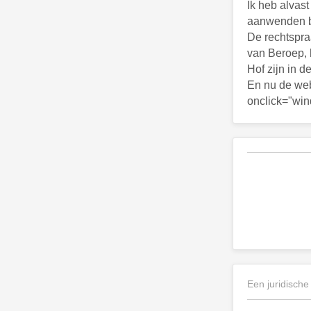
Ik heb alvas
aanwenden bi
De rechtspra
van Beroep, 
Hof zijn in d
En nu de we
onclick="wind
Een juridische