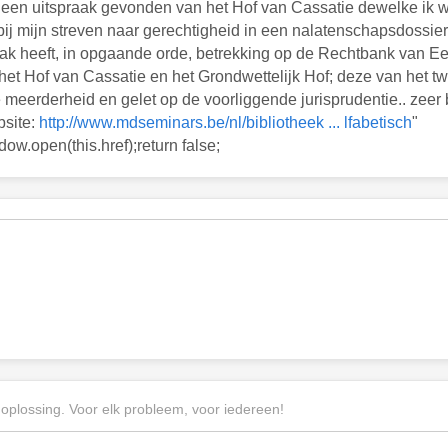
t een uitspraak gevonden van het Hof van Cassatie dewelke ik w
j mijn streven naar gerechtigheid in een nalatenschapsdossier
ak heeft, in opgaande orde, betrekking op de Rechtbank van Ee
het Hof van Cassatie en het Grondwettelijk Hof; deze van het t
e meerderheid en gelet op de voorliggende jurisprudentie.. zeer 
bsite:
http://www.mdseminars.be/nl/bibliotheek ... lfabetisch
"
ow.open(this.href);return false;
 oplossing. Voor elk probleem, voor iedereen!