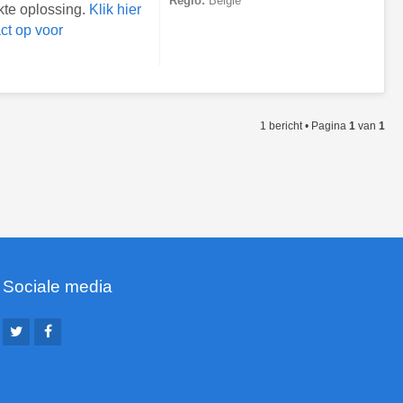
Regio:
België
kte oplossing.
Klik hier
ct op voor
1 bericht • Pagina
1
van
1
Sociale media