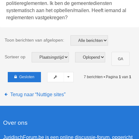
politiereglementen. Ik ben de gemeentediensten
systematisch aan het opbellen/mailen. Heeft iemand al
reglementen vastgekregen?
Toon berichten van afgelopen:
Sorteer op
Gesloten
7 berichten • Pagina
1
van
1
Terug naar “Nuttige sites”
Over ons
JuridischForum.be is een online discussie-forum, opgericht