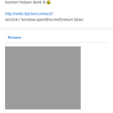
kunnen helpen denk ik
http://netto.tijd.be/contracts
"
onclick="window.open(this.href);return false;
Reclame