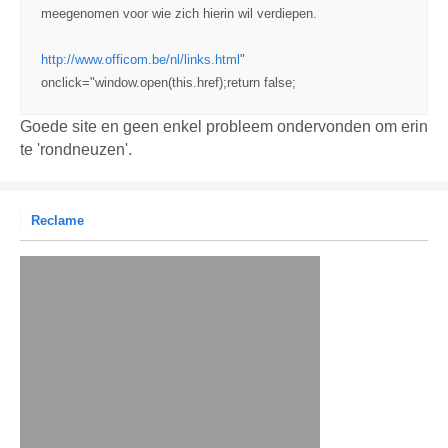
meegenomen voor wie zich hierin wil verdiepen.
http://www.officom.be/nl/links.html
"
onclick="window.open(this.href);return false;
Goede site en geen enkel probleem ondervonden om erin
te 'rondneuzen'.
Reclame