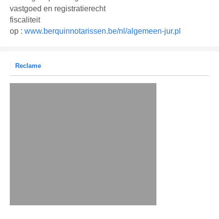
vastgoed en registratierecht
fiscaliteit
op :
www.berquinnotarissen.be/nl/algemeen-jur.pl
Reclame