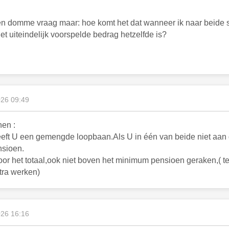
n domme vraag maar: hoe komt het dat wanneer ik naar beide si
t uiteindelijk voorspelde bedrag hetzelfde is?
026 09:49
en :
eft U een gemengde loopbaan.Als U in één van beide niet aan 
sioen.
or het totaal,ook niet boven het minimum pensioen geraken,( t
xtra werken)
026 16:16