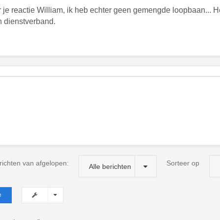
 je reactie William, ik heb echter geen gemengde loopbaan... He
 dienstverband.
richten van afgelopen:
Sorteer op
Alle berichten
e