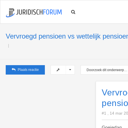
Vervroegd pensioen vs wettelijk pensioe
Plaats reactie
Vervro
pensi
#1 , 14 mar 2
Goeiedag,