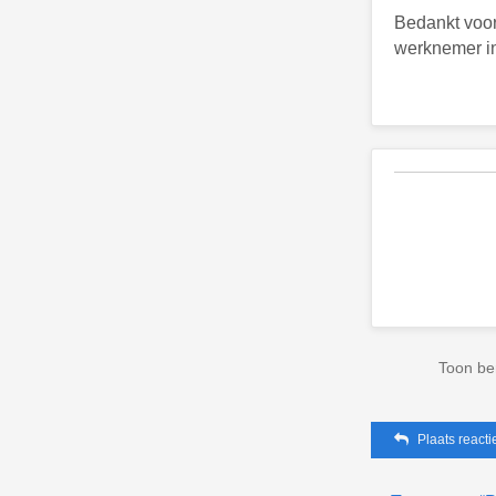
Bedankt voor
werknemer in
Toon be
Plaats reacti