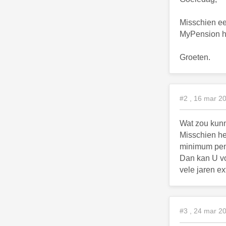
Misschien ee
MyPension he
Groeten.
#2 , 16 mar 2
Wat zou kunn
Misschien he
minimum pen
Dan kan U vo
vele jaren e
#3 , 24 mar 2