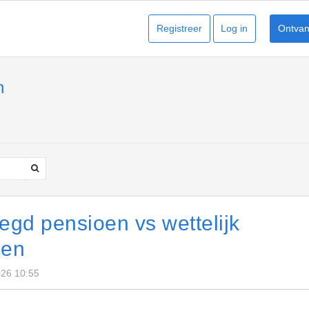
Registreer
Log in
Ontvang
n
egd pensioen vs wettelijk
oen
026 10:55