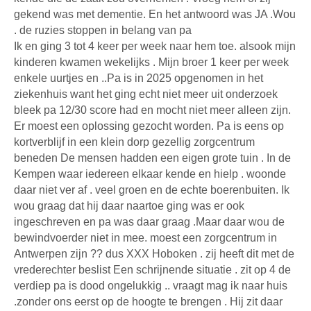
gekend was met dementie. En het antwoord was JA .Wou
. de ruzies stoppen in belang van pa
Ik en ging 3 tot 4 keer per week naar hem toe. alsook mijn
kinderen kwamen wekelijks . Mijn broer 1 keer per week
enkele uurtjes en ..Pa is in 2025 opgenomen in het
ziekenhuis want het ging echt niet meer uit onderzoek
bleek pa 12/30 score had en mocht niet meer alleen zijn.
Er moest een oplossing gezocht worden. Pa is eens op
kortverblijf in een klein dorp gezellig zorgcentrum
beneden De mensen hadden een eigen grote tuin . In de
Kempen waar iedereen elkaar kende en hielp . woonde
daar niet ver af . veel groen en de echte boerenbuiten. Ik
wou graag dat hij daar naartoe ging was er ook
ingeschreven en pa was daar graag .Maar daar wou de
bewindvoerder niet in mee. moest een zorgcentrum in
Antwerpen zijn ?? dus XXX Hoboken . zij heeft dit met de
vrederechter beslist Een schrijnende situatie . zit op 4 de
verdiep pa is dood ongelukkig .. vraagt mag ik naar huis
.zonder ons eerst op de hoogte te brengen . Hij zit daar