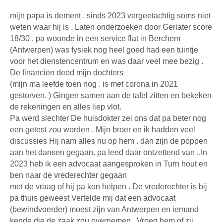
mijn papa is dement . sinds 2023 vergeetachtig soms niet
weten waar hij is . Laten onderzoeken door Geriater score
18/30 . pa woonde in een service flat in Berchem
(Antwerpen) was fysiek nog heel goed had een tuintje
voor het dienstencentrum en was daar veel mee bezig .
De financiën deed mijn dochters
(mijn ma leefde toen nog . is met corona in 2021
gestorven. ) Gingen samen aan de tafel zitten en bekeken
de rekeningen en alles liep vlot.
Pa werd slechter De huisdokter zei ons dat pa beter nog
een getest zou worden . Mijn broer en ik hadden veel
discussies Hij nam alles nu op hem . dan zijn de poppen
aan het dansen gegaan. pa leed daar ontzettend van ..In
2023 heb ik een advocaat aangesproken in Turn hout en
ben naar de vrederechter gegaan
met de vraag of hij pa kon helpen . De vrederechter is bij
pa thuis geweest Vertelde mij dat een advocaat
(bewindvoerder) moest zijn van Antwerpen en iemand
kende die de zaak zou overnemen . Vroeg hem of zij