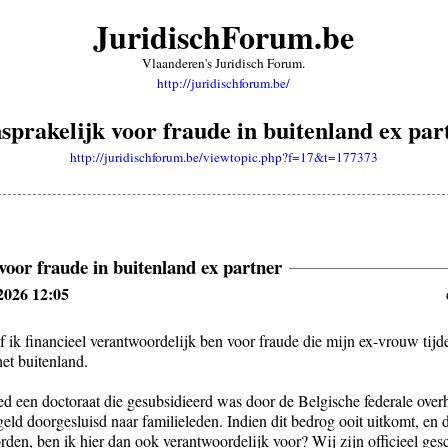
JuridischForum.be
Vlaanderen's Juridisch Forum.
http://juridischforum.be/
sprakelijk voor fraude in buitenland ex par
http://juridischforum.be/viewtopic.php?f=17&t=177373
voor fraude in buitenland ex partner
2026 12:05
f ik financieel verantwoordelijk ben voor fraude die mijn ex-vrouw tijd
het buitenland.
d een doctoraat die gesubsidieerd was door de Belgische federale overh
eld doorgesluisd naar familieleden. Indien dit bedrog ooit uitkomt, e
den, ben ik hier dan ook verantwoordelijk voor? Wij zijn officieel ge