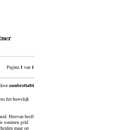
tner
1
1
Pagina
van
zambrotta84
door
ens het huwelijk
eid. Hiervan heeft
n de sommen geld
scheiden maar op