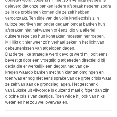
opnieuw wordt volgens mij met zo'n verhaal het bewijs
geleverd dat onze banken iedere afspraak negeren zodra
ze in de problemen komen die ze zelf hebben
veroorzaakt. Ten tijde van de volle kredietcrisis zijn
talloze bedrijven ten onder gegaan omdat banken hun
afspraken niet nakwamen of éénzijdig via allerlei
duistere regeltjes hun kontrakten moesten her roepen.
Mij lijkt dit hier weer zo'n verhaal zeker in het licht van
gebeurtenissen van afgelopen dagen.
Dat dergelijke strategie werd gevolgt werd mij ooit eens
bevestigt door een vroegtijdig afgetreden directielid bij
dexia die er werkelijk een degout had van ge-
kregen waarop banken met hun klanten omgingen en
toen was er nog niet eens sprake van de grote crisis waar
ze zelf van aan de grondslag lagen. Het geschenk
van Lukske uit vilvoorde is duizend maal giftiger dan zijn
dioxine crisis van destijds. Toen wilde hij ook van niks
weten en het zou wel overwaaien.