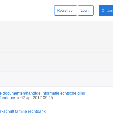
Registreer
Log in
Ontvang
ge documenten/handige informatie echtscheiding
Vandebos
» 02 apr 2012 09:45
kschrift familie rechtbank