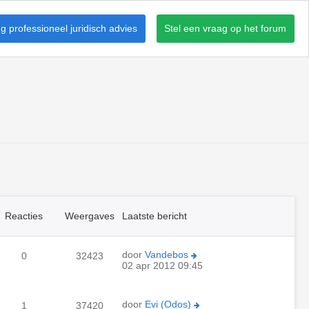
 professioneel juridisch advies
Stel een vraag op het forum
Reacties
Weergaves
Laatste bericht
door
Vandebos
0
32423
02 apr 2012 09:45
door
Evi (Odos)
1
37420