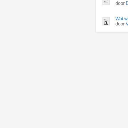
door
Wat wo
door