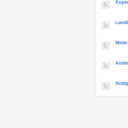
Kope
Land
Mede
Ande
Nutti