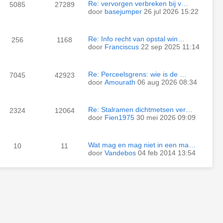
Re: vervorgen verbreken bij v…
5085
27289
door
basejumper
26 jul 2026 15:22
Re: Info recht van opstal win…
256
1168
door
Franciscus
22 sep 2025 11:14
Re: Perceelsgrens: wie is de …
7045
42923
door
Amourath
06 aug 2026 08:34
Re: Stalramen dichtmetsen ver…
2324
12064
door
Fien1975
30 mei 2026 09:09
Wat mag en mag niet in een ma…
10
11
door
Vandebos
04 feb 2014 13:54