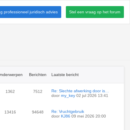
 professioneel juridisch advies
Stel een vraag op het forum
nderwerpen
Berichten
Laatste bericht
Re: Slechte afwerking door is…
1362
7512
door
my_key
02 jul 2026 13:41
Re: Vruchtgebruik
13416
94648
door
KJ86
09 mei 2026 20:00