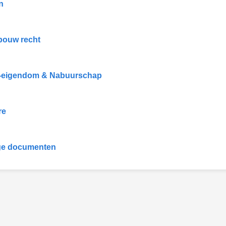
n
bouw recht
-eigendom & Nabuurschap
re
ge documenten