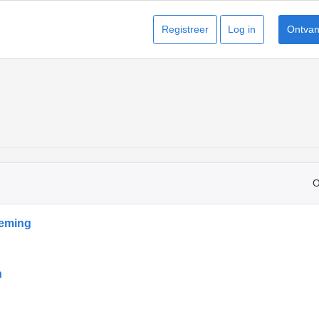
Registreer
Log in
Ontvang
O
eming
n