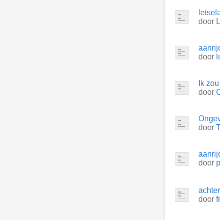
letse
door
aanrij
door
Ik zo
door
Ongeva
door
aanrij
door
p
achter
door
f