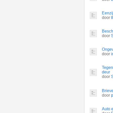
Eenzi
door
t
Beschu
door
S
Ongeva
door
i
Tegenp
deur
door
S
Briev
door
Auto 