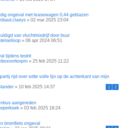
jdig ongeval met leasewagen 0,44 geblazen
hibaut.claeys
» 02 mar 2025 23:04
ldigd van vluchtmisdrijf door buur
telselloop
» 08 apr 2024 06:51
l tijdens testrit
nboxvortexpro
» 25 feb 2025 11:22
artij rijd over witte volle lijn op de achterkant van mijn
tander
» 10 feb 2025 14:37
1
2
enbus aangereden
peperkoek
» 03 feb 2025 18:24
en bromfiets ongeval