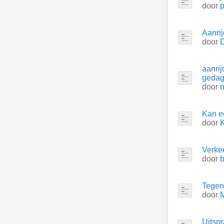
door
p
Aanrij
door
aanri
gedag
door
n
Kan e
door
K
Verke
door
Tegenp
door
Uitspr