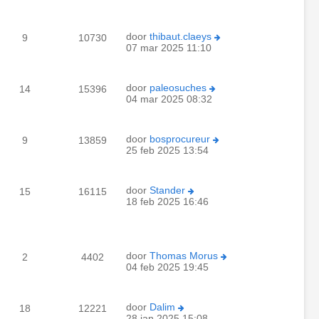
door
thibaut.claeys
9
10730
07 mar 2025 11:10
door
paleosuches
14
15396
04 mar 2025 08:32
door
bosprocureur
9
13859
25 feb 2025 13:54
door
Stander
15
16115
18 feb 2025 16:46
door
Thomas Morus
2
4402
04 feb 2025 19:45
door
Dalim
18
12221
28 jan 2025 15:08