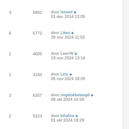
door
Issued
3
5802
01 dec 2024 13:05
door
Likes
6
5772
28 nov 2024 11:50
door
LeenW
1
4605
19 nov 2024 13:14
door
Lino
1
4160
05 nov 2024 18:05
door
ongelukbelaagd
3
6357
08 okt 2024 16:58
door
lohabra
2
5323
01 okt 2024 18:29