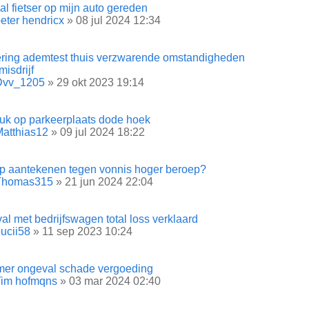
l fietser op mijn auto gereden
eter hendricx
» 08 jul 2024 12:34
ring ademtest thuis verzwarende omstandigheden
misdrijf
Dvv_1205
» 29 okt 2023 19:14
uk op parkeerplaats dode hoek
atthias12
» 09 jul 2024 18:22
p aantekenen tegen vonnis hoger beroep?
Thomas315
» 21 jun 2024 22:04
l met bedrijfswagen total loss verklaard
ucii58
» 11 sep 2023 10:24
er ongeval schade vergoeding
Tim hofmqns
» 03 mar 2024 02:40