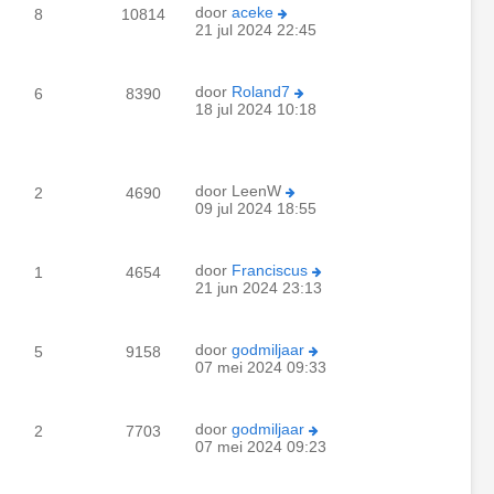
door
aceke
8
10814
21 jul 2024 22:45
door
Roland7
6
8390
18 jul 2024 10:18
door
LeenW
2
4690
09 jul 2024 18:55
door
Franciscus
1
4654
21 jun 2024 23:13
door
godmiljaar
5
9158
07 mei 2024 09:33
door
godmiljaar
2
7703
07 mei 2024 09:23