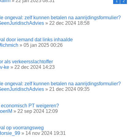
Dalim
» 22 jan 2025 08:31
1
2
 ongeval: zelf kunnen betalen na aanrijdingsformulier?
eenJuridischAdvies
» 22 dec 2024 18:58
al door iemand dat links inhaalde
Michmich
» 05 jan 2025 00:26
r als verkeersslachtoffer
v-ke
» 22 dec 2024 14:23
 ongeval: zelf kunnen betalen na aanrijdingsformulier?
eenJuridischAdvies
» 21 dec 2024 09:35
e economisch PT weigeren?
oeriM
» 22 sep 2024 12:09
al op voorrangsweg
Horsie_99
» 14 nov 2024 19:31