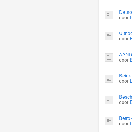
Deuro
door
Uitnod
door
E
AANR
door
Beide 
door
L
Besch
door
E
Betro
door