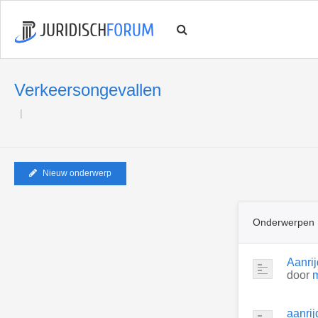
Verkeersongevallen
Nieuw onderwerp
Onderwerpen
Aanri
door
aanrij