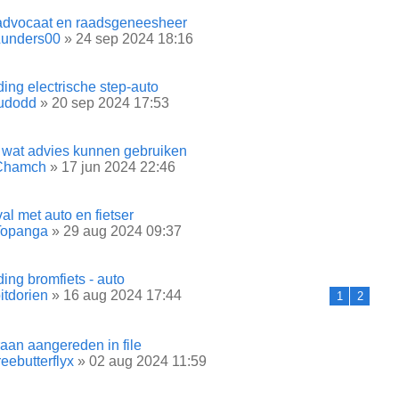
ladvocaat en raadsgeneesheer
Lunders00
» 24 sep 2024 18:16
ding electrische step-auto
ludodd
» 20 sep 2024 17:53
u wat advies kunnen gebruiken
Chamch
» 17 jun 2024 22:46
l met auto en fietser
Topanga
» 29 aug 2024 09:37
ding bromfiets - auto
itdorien
» 16 aug 2024 17:44
1
2
aan aangereden in file
reebutterflyx
» 02 aug 2024 11:59