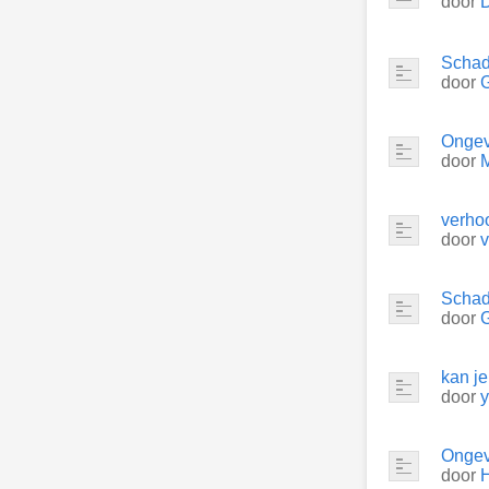
door
Schade
door
G
Ongev
door
verhoo
door
v
Schade
door
G
kan j
door
y
Ongev
door