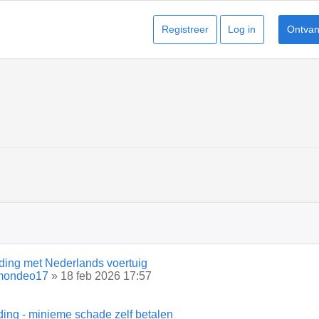
Registreer
Log in
Ontvang
jding met Nederlands voertuig
mondeo17
» 18 feb 2026 17:57
ding - minieme schade zelf betalen