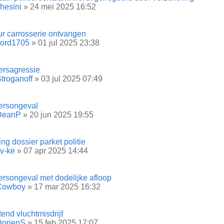
hesini
» 24 mei 2025 16:52
ur carrosserie ontvangen
Jord1705
» 01 jul 2025 23:38
ersagressie
troganoff
» 03 jul 2025 07:49
ersongeval
DeanP
» 20 jun 2025 19:55
ting dossier parket politie
v-ke
» 07 apr 2025 14:44
ersongeval met dodelijke afloop
Cowboy
» 17 mar 2025 16:32
end vluchtmisdrijf
DorienS
» 15 feb 2025 17:07