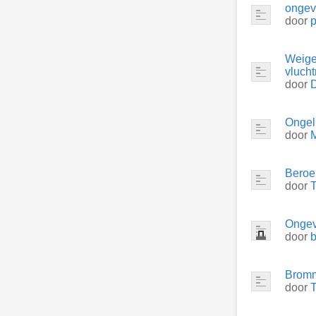
ongeva
door
p
Weige
vlucht
door
Ongel
door
M
Beroe
door
Ongeva
door
b
Bromm
door