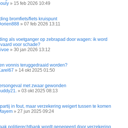
ouly
» 15 feb 2026 10:49
ding bromfiets/fiets kruispunt
Dorien888
» 07 feb 2026 13:11
jding als voetganger op zebrapad door wagen: ik word
vaard voor schade?
ivoe
» 30 jan 2026 13:12
en vonnis teruggedraaid worden?
arel67
» 14 okt 2025 01:50
ersongeval met zwaar gewonden
buddy21.
» 03 okt 2025 08:13
artij in fout, maar verzekering weigert tussen te komen
Mayem
» 27 jun 2025 09:24
aak politierechtbank wordt genegeerd door verzekering