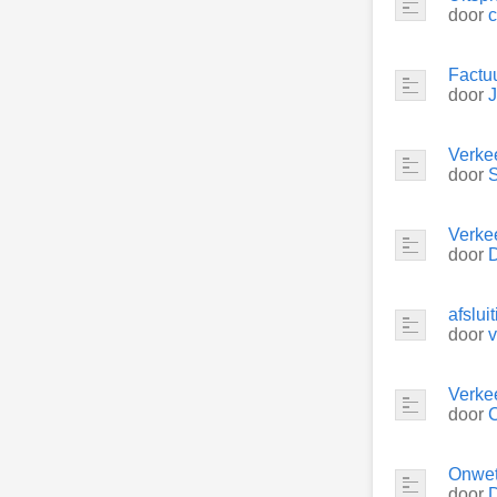
door
c
Factu
door
Verke
door
S
Verke
door
afslui
door
v
Verke
door
Onwet
door