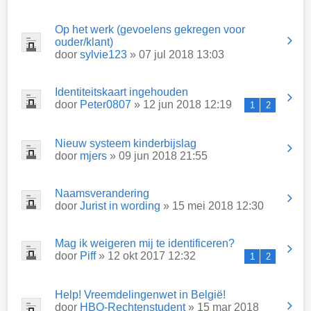
Op het werk (gevoelens gekregen voor
ouder/klant)
door
sylvie123
» 07 jul 2018 13:03
Identiteitskaart ingehouden
door
Peter0807
» 12 jun 2018 12:19
1
2
Nieuw systeem kinderbijslag
door
mjers
» 09 jun 2018 21:55
Naamsverandering
door
Jurist in wording
» 15 mei 2018 12:30
Mag ik weigeren mij te identificeren?
door
Piff
» 12 okt 2017 12:32
1
2
Help! Vreemdelingenwet in België!
door
HBO-Rechtenstudent
» 15 mar 2018