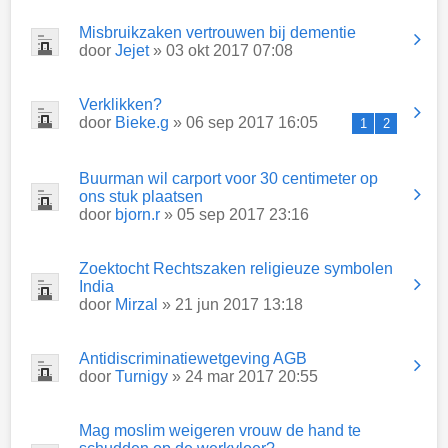
Misbruikzaken vertrouwen bij dementie
door
Jejet
» 03 okt 2017 07:08
Verklikken?
door
Bieke.g
» 06 sep 2017 16:05
1
2
Buurman wil carport voor 30 centimeter op
ons stuk plaatsen
door
bjorn.r
» 05 sep 2017 23:16
Zoektocht Rechtszaken religieuze symbolen
India
door
Mirzal
» 21 jun 2017 13:18
Antidiscriminatiewetgeving AGB
door
Turnigy
» 24 mar 2017 20:55
Mag moslim weigeren vrouw de hand te