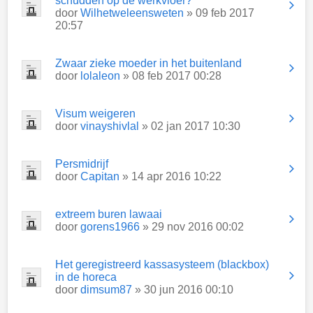
schudden op de werkvloer?
door
Wilhetweleensweten
» 09 feb 2017
20:57
Zwaar zieke moeder in het buitenland
door
lolaleon
» 08 feb 2017 00:28
Visum weigeren
door
vinayshivlal
» 02 jan 2017 10:30
Persmidrijf
door
Capitan
» 14 apr 2016 10:22
extreem buren lawaai
door
gorens1966
» 29 nov 2016 00:02
Het geregistreerd kassasysteem (blackbox)
in de horeca
door
dimsum87
» 30 jun 2016 00:10