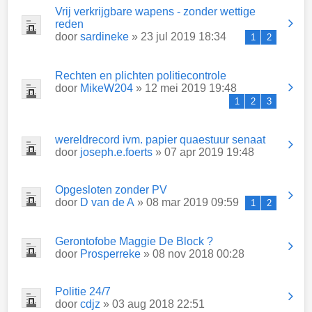
Vrij verkrijgbare wapens - zonder wettige
reden
door
sardineke
» 23 jul 2019 18:34
1
2
Rechten en plichten politiecontrole
door
MikeW204
» 12 mei 2019 19:48
1
2
3
wereldrecord ivm. papier quaestuur senaat
door
joseph.e.foerts
» 07 apr 2019 19:48
Opgesloten zonder PV
door
D van de A
» 08 mar 2019 09:59
1
2
Gerontofobe Maggie De Block ?
door
Prosperreke
» 08 nov 2018 00:28
Politie 24/7
door
cdjz
» 03 aug 2018 22:51