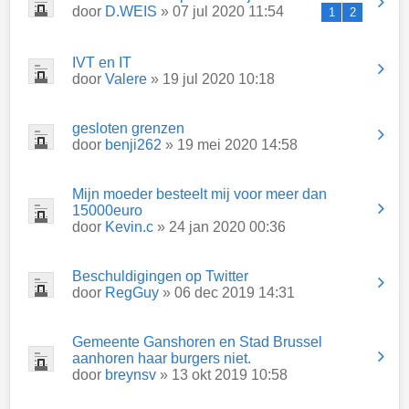
door
D.WEIS
» 07 jul 2020 11:54
1
2
IVT en IT
door
Valere
» 19 jul 2020 10:18
gesloten grenzen
door
benji262
» 19 mei 2020 14:58
Mijn moeder besteelt mij voor meer dan
15000euro
door
Kevin.c
» 24 jan 2020 00:36
Beschuldigingen op Twitter
door
RegGuy
» 06 dec 2019 14:31
Gemeente Ganshoren en Stad Brussel
aanhoren haar burgers niet.
door
breynsv
» 13 okt 2019 10:58