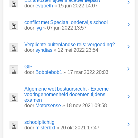
Extra kosten tijdens academiejaar?
door
evgoeth
» 15 jun 2022 14:07
conflict met Speciaal onderwijs school
door
fyg
» 07 jun 2022 13:57
Verplichte buitenlandse reis: vergoeding?
door
syndias
» 12 mei 2022 23:54
GIP
door
Bobbiebob1
» 17 mar 2022 20:03
Algemene wet bestuursrecht - Extreme
vooringenomenheid docenten tijdens
examen
door
Motorsense
» 18 nov 2021 09:58
schoolplichtig
door
misterbxl
» 20 okt 2021 17:47