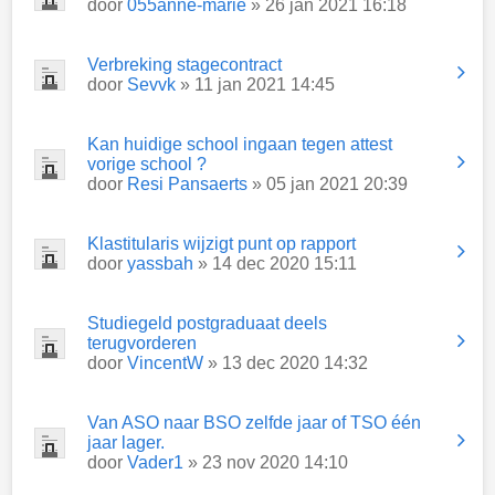
door
055anne-marie
» 26 jan 2021 16:18
Verbreking stagecontract
door
Sevvk
» 11 jan 2021 14:45
Kan huidige school ingaan tegen attest
vorige school ?
door
Resi Pansaerts
» 05 jan 2021 20:39
Klastitularis wijzigt punt op rapport
door
yassbah
» 14 dec 2020 15:11
Studiegeld postgraduaat deels
terugvorderen
door
VincentW
» 13 dec 2020 14:32
Van ASO naar BSO zelfde jaar of TSO één
jaar lager.
door
Vader1
» 23 nov 2020 14:10