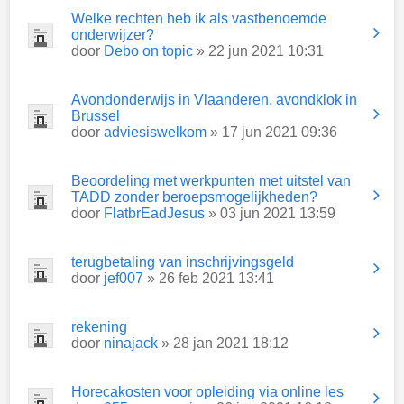
Welke rechten heb ik als vastbenoemde
onderwijzer?
door
Debo on topic
» 22 jun 2021 10:31
Avondonderwijs in Vlaanderen, avondklok in
Brussel
door
adviesiswelkom
» 17 jun 2021 09:36
Beoordeling met werkpunten met uitstel van
TADD zonder beroepsmogelijkheden?
door
FlatbrEadJesus
» 03 jun 2021 13:59
terugbetaling van inschrijvingsgeld
door
jef007
» 26 feb 2021 13:41
rekening
door
ninajack
» 28 jan 2021 18:12
Horecakosten voor opleiding via online les