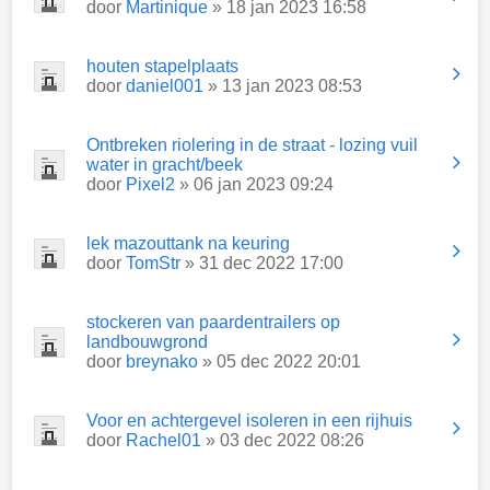
door
Martinique
» 18 jan 2023 16:58
houten stapelplaats
door
daniel001
» 13 jan 2023 08:53
Ontbreken riolering in de straat - lozing vuil
water in gracht/beek
door
Pixel2
» 06 jan 2023 09:24
lek mazouttank na keuring
door
TomStr
» 31 dec 2022 17:00
stockeren van paardentrailers op
landbouwgrond
door
breynako
» 05 dec 2022 20:01
Voor en achtergevel isoleren in een rijhuis
door
Rachel01
» 03 dec 2022 08:26