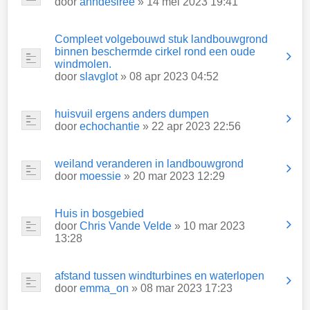
door
anndesiree
» 14 mei 2023 19:41
Compleet volgebouwd stuk landbouwgrond
binnen beschermde cirkel rond een oude
windmolen.
door
slavglot
» 08 apr 2023 04:52
huisvuil ergens anders dumpen
door
echochantie
» 22 apr 2023 22:56
weiland veranderen in landbouwgrond
door
moessie
» 20 mar 2023 12:29
Huis in bosgebied
door
Chris Vande Velde
» 10 mar 2023
13:28
afstand tussen windturbines en waterlopen
door
emma_on
» 08 mar 2023 17:23