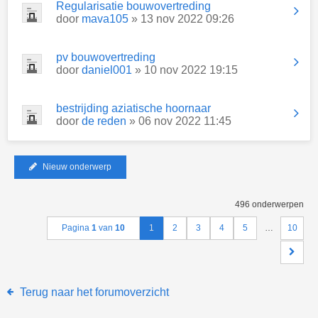
Regularisatie bouwovertreding
door
mava105
» 13 nov 2022 09:26
pv bouwovertreding
door
daniel001
» 10 nov 2022 19:15
bestrijding aziatische hoornaar
door
de reden
» 06 nov 2022 11:45
Nieuw onderwerp
496 onderwerpen
Pagina
1
van
10
1
2
3
4
5
…
10
Terug naar het forumoverzicht