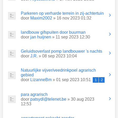
Parkeren op verharde terrein in zij-achtertuin
door
Maxim2002
» 16 nov 2023 01:32
landbouw gifspuiten door buurman
door
jan huijnen
» 11 sep 2023 12:30
Geluidsoverlast pomp landbouwer 's nachts
door
J.R.
» 08 sep 2023 10:04
Natuurlijke vijver/veedrinkpoel agrarisch
gebied
door
LizanneBm
» 01 sep 2023 10:51
1
2
para agrarisch
door
patsydl@telenet.be
» 30 aug 2023
12:53