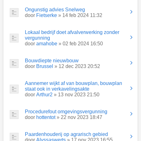
Ongunstig advies Snelweg
door
Fietserke
» 14 feb 2024 11:32
Lokaal bedrijf doet afvalverwerking zonder
vergunning
door
amahobe
» 02 feb 2024 16:50
Bouwdiepte nieuwbouw
door
Brussel
» 12 dec 2023 20:52
Aannemer wijkt af van bouwplan, bouwplan
staat ook in verkavelingsakte
door
Arthur2
» 13 nov 2023 21:50
Procedurefout omgevingsvergunning
door
hottentot
» 22 nov 2023 18:47
Paardenhouderij op agrarisch gebied
door
Alyssaswerts
» 17 nov 2023 16:55