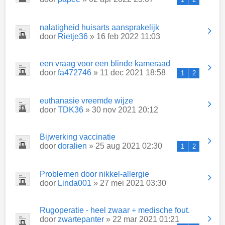
nalatigheid huisarts aansprakelijk
door
Rietje36
» 16 feb 2022 11:03
een vraag voor een blinde kameraad
door
fa472746
» 11 dec 2021 18:58
1
2
euthanasie vreemde wijze
door
TDK36
» 30 nov 2021 20:12
Bijwerking vaccinatie
door
doralien
» 25 aug 2021 02:30
1
2
Problemen door nikkel-allergie
door
Linda001
» 27 mei 2021 03:30
Rugoperatie - heel zwaar + medische fout.
door
zwartepanter
» 22 mar 2021 01:21