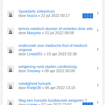
Spoedarts ziekenhuis
door
louiza
» 22 jul 2022 00:17
1
2
kennis medisch dossier of verleden door arts
door
Maxymo
» 01 jul 2022 09:58
onderzoek voor medische fout of medisch
ongeval
door
Linda001
» 15 apr 2022 02:36
wetgeving rond starten comfortzorg
door
Snoowy
» 09 apr 2022 00:09
nalatigheid huisarts
door
Rietje36
» 06 apr 2022 13:10
Mag een huisarts huisbezoek weigeren ?
door
papee
» 02 apr 2022 23:07
1
2