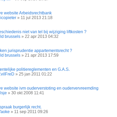
e website Arbeidsrechtbank
icopieter
» 11 jul 2013 21:18
schiedenis niet van tel bij wijziging liftkosten ?
ld brussels
» 22 apr 2013 04:32
ken jurisprudentie appartementsrecht ?
ld brussels
» 21 apr 2013 17:59
ntelijke politiereglementen en G.A.S.
vilFreD
» 25 jan 2011 01:22
e website ivm ouderverstoting en oudervervreemding
lsje
» 30 okt 2008 11:41
praak burgerlijk recht.
Vaoke
» 11 sep 2011 09:26