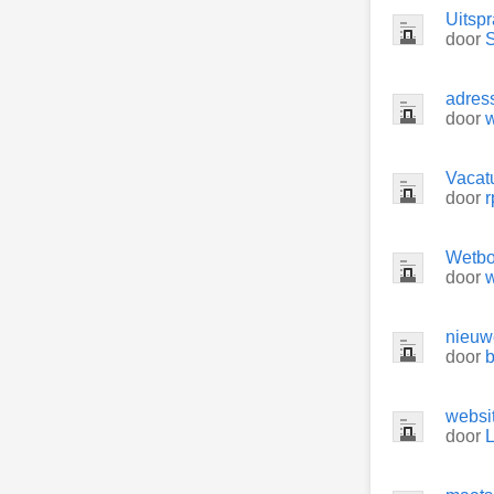
Uitsp
door
adres
door
Vacatu
door
r
Wetb
door
nieuw
door
websit
door