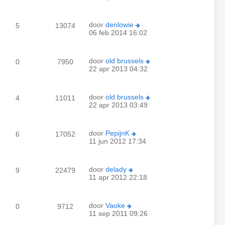
door
denlowie
5
13074
06 feb 2014 16:02
door
old brussels
0
7950
22 apr 2013 04:32
door
old brussels
4
11011
22 apr 2013 03:49
door
PepijnK
6
17052
11 jun 2012 17:34
door
delady
9
22479
11 apr 2012 22:18
door
Vaoke
0
9712
11 sep 2011 09:26