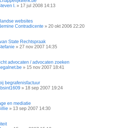
chappelijkwerk.be
teven I.
» 17 jul 2008 14:13
landse websites
emine Contradicente
» 20 okt 2006 22:20
van State Rechtspraak
tefanie
» 27 nov 2007 14:35
icht advocaten / advocaten zoeken
egalnet.be
» 15 nov 2007 18:41
ij begrafenisfactuur
bsint1609
» 18 sep 2007 19:24
age en mediatie
illie
» 13 sep 2007 14:30
teit