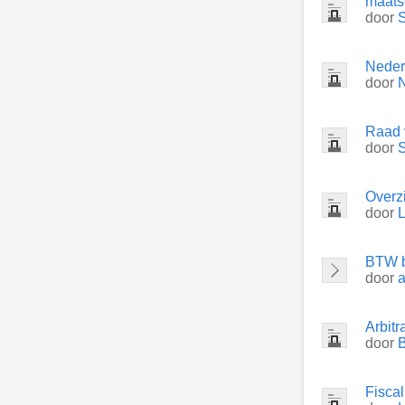
maats
door
S
Neder
door
N
Raad 
door
S
Overz
door
L
BTW b
door
a
Arbitr
door
B
Fiscali