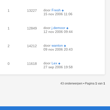
door
Fresh
1
13227
15 nov 2006 11:06
door
j.demoor
1
12849
12 nov 2006 09:44
door
wanton
2
14212
09 nov 2006 20:43
door
Lex
0
11618
27 sep 2006 19:58
43 onderwerpen • Pagina
1
van
1