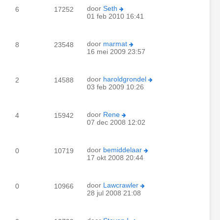
door
Seth
6
17252
01 feb 2010 16:41
door
marmat
8
23548
16 mei 2009 23:57
door
haroldgrondel
2
14588
03 feb 2009 10:26
door
Rene
4
15942
07 dec 2008 12:02
door
bemiddelaar
0
10719
17 okt 2008 20:44
door
Lawcrawler
0
10966
28 jul 2008 21:08