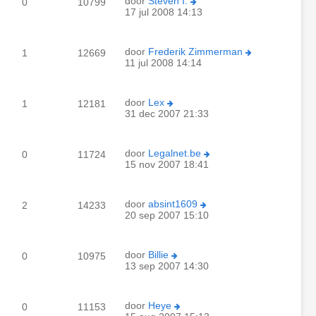
door
Steven I.
0
10799
17 jul 2008 14:13
door
Frederik Zimmerman
1
12669
11 jul 2008 14:14
door
Lex
1
12181
31 dec 2007 21:33
door
Legalnet.be
0
11724
15 nov 2007 18:41
door
absint1609
2
14233
20 sep 2007 15:10
door
Billie
0
10975
13 sep 2007 14:30
door
Heye
0
11153