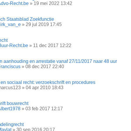
Advo-Recht.be
» 19 mei 2022 13:42
sch Staatsblad Zoekfunctie
irk_van_e
» 29 jul 2019 17:45
echt
uur-Recht.be
» 11 dec 2017 12:22
n aanhouding en arrestatie vanaf 27/11/2017 naar 48 uur
ranciscus
» 08 dec 2017 22:40
en sociaal recht: verzoekschrift en procedures
marcus123
» 04 apr 2010 18:43
hrift bouwrecht
lbert1978
» 03 feb 2017 12:17
delingrecht
aylat
» 30 sep 2016 20:17