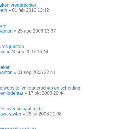
raken vrederechter
Seth
» 01 feb 2010 13:42
sen
wanton
» 25 aug 2006 13:37
res juristen
pid
» 24 sep 2007 16:44
oeken
wanton
» 01 sep 2006 22:41
e website ivm ouderschap en scheiding
bemiddelaar
» 17 okt 2008 20:44
es over sociaal recht
Lawcrawler
» 28 jul 2008 21:08