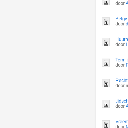
door
Belgi
door
d
Huurr
door
H
Termij
door
F
Recht 
door
tijdsc
door
A
Vreem
door
M