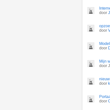
Inter
door
opzoe
door
V
Model
door
D
Mijn 
door
J
nieuw
door
k
Porta
door
C