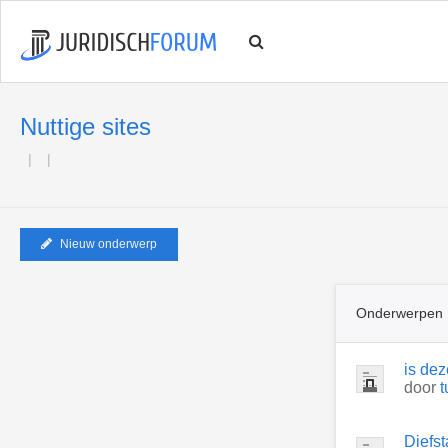
Nuttige sites
Nieuw onderwerp
Onderwerpen
is dez
door
t
Diefst