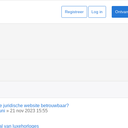
Registreer
Log in
Ontvang
e juridische website betrouwbaar?
uni
» 21 nov 2023 15:55
al van luxehorloges