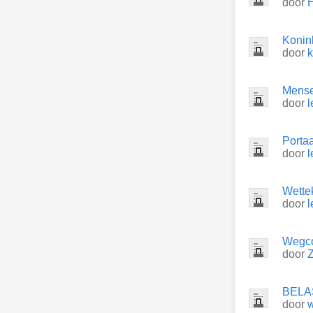
door
Konink
door
k
Mense
door
Portaa
door
Wette
door
Wegc
door
Z
BELA
door