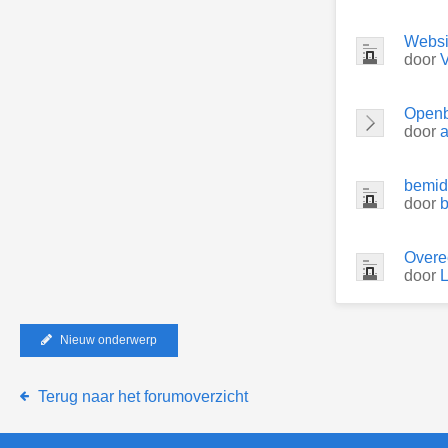
Webs
door
V
Openb
door
a
bemid
door
Overe
door
Nieuw onderwerp
Terug naar het forumoverzicht