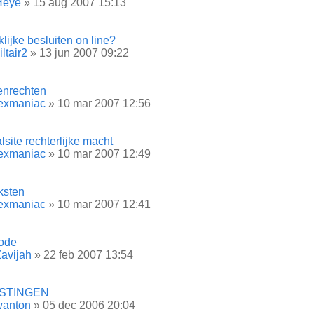
Heye
» 15 aug 2007 15:13
lijke besluiten on line?
iltair2
» 13 jun 2007 09:22
nrechten
lexmaniac
» 10 mar 2007 12:56
lsite rechterlijke macht
lexmaniac
» 10 mar 2007 12:49
ksten
lexmaniac
» 10 mar 2007 12:41
ode
avijah
» 22 feb 2007 13:54
STINGEN
wanton
» 05 dec 2006 20:04