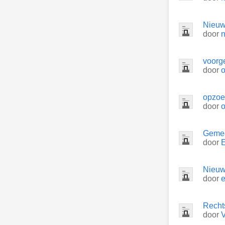
Nieuw
door
n
voorge
door
o
opzoe
door
o
Gemee
door
E
Nieuw
door
e
Rechts
door