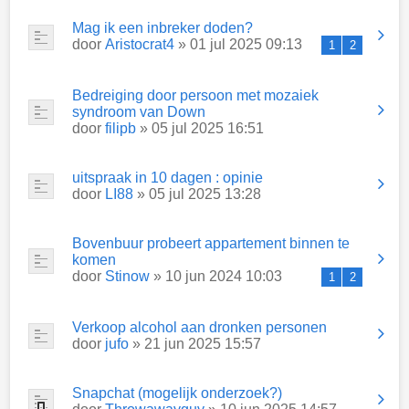
Mag ik een inbreker doden?
door
Aristocrat4
» 01 jul 2025 09:13
1
2
Bedreiging door persoon met mozaiek
syndroom van Down
door
filipb
» 05 jul 2025 16:51
uitspraak in 10 dagen : opinie
door
LI88
» 05 jul 2025 13:28
Bovenbuur probeert appartement binnen te
komen
door
Stinow
» 10 jun 2024 10:03
1
2
Verkoop alcohol aan dronken personen
door
jufo
» 21 jun 2025 15:57
Snapchat (mogelijk onderzoek?)