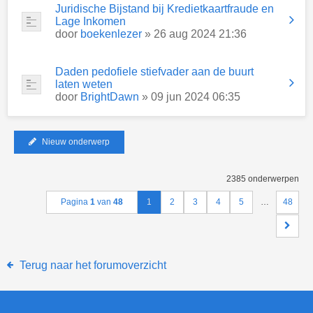
Juridische Bijstand bij Kredietkaartfraude en
Lage Inkomen
door
boekenlezer
» 26 aug 2024 21:36
Daden pedofiele stiefvader aan de buurt
laten weten
door
BrightDawn
» 09 jun 2024 06:35
Nieuw onderwerp
2385 onderwerpen
Pagina
1
van
48
1
2
3
4
5
…
48
Terug naar het forumoverzicht