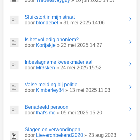
door
Throwawayguy
» 10 jun 2025 14:57
Sluikstort in mijn straat
door
blondebel
» 31 mei 2025 14:06
Is het volledig anoniem?
door
Kortjakje
» 23 mei 2025 14:27
Inbeslagname kweekmateriaal
door
Mr3sken
» 24 mei 2025 15:52
Valse melding bij politie
door
Kimberley84
» 13 mei 2025 11:03
Benadeeld persoon
door
that's me
» 05 mei 2025 15:20
Slagen en verwondingen
door
Lieveronbekend2020
» 23 aug 2023