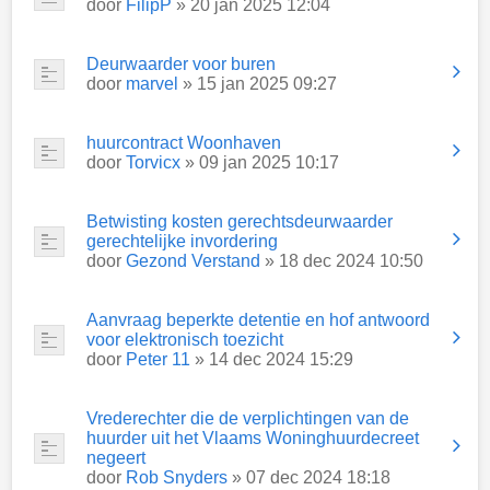
door
FilipP
» 20 jan 2025 12:04
Deurwaarder voor buren
door
marvel
» 15 jan 2025 09:27
huurcontract Woonhaven
door
Torvicx
» 09 jan 2025 10:17
Betwisting kosten gerechtsdeurwaarder
gerechtelijke invordering
door
Gezond Verstand
» 18 dec 2024 10:50
Aanvraag beperkte detentie en hof antwoord
voor elektronisch toezicht
door
Peter 11
» 14 dec 2024 15:29
Vrederechter die de verplichtingen van de
huurder uit het Vlaams Woninghuurdecreet
negeert
door
Rob Snyders
» 07 dec 2024 18:18