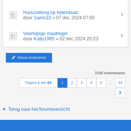
Huiszoeking op heterdaad
door
Samn10
» 07 dec 2024 07:00
Voorlopige maatregel
door
Katty1985
» 02 dec 2024 20:23
Nieuw onderwerp
3168 onderwerpen
Pagina
1
van
64
1
2
3
4
5
…
64
Terug naar het forumoverzicht