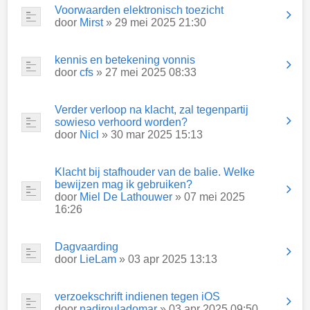
Voorwaarden elektronisch toezicht
door
Mirst
» 29 mei 2025 21:30
kennis en betekening vonnis
door
cfs
» 27 mei 2025 08:33
Verder verloop na klacht, zal tegenpartij
sowieso verhoord worden?
door
Nicl
» 30 mar 2025 15:13
Klacht bij stafhouder van de balie. Welke
bewijzen mag ik gebruiken?
door
Miel De Lathouwer
» 07 mei 2025
16:26
Dagvaarding
door
LieLam
» 03 apr 2025 13:13
verzoekschrift indienen tegen iOS
door
nadirouladomar
» 03 apr 2025 09:50