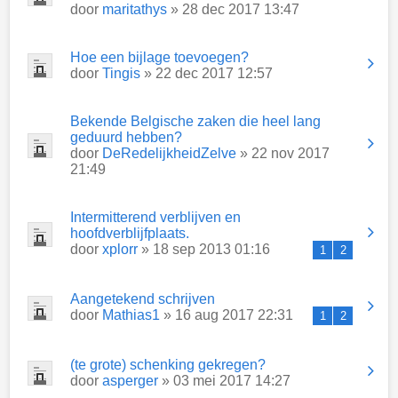
door
maritathys
» 28 dec 2017 13:47
Hoe een bijlage toevoegen?
door
Tingis
» 22 dec 2017 12:57
Bekende Belgische zaken die heel lang
geduurd hebben?
door
DeRedelijkheidZelve
» 22 nov 2017
21:49
Intermitterend verblijven en
hoofdverblijfplaats.
door
xplorr
» 18 sep 2013 01:16
1
2
Aangetekend schrijven
door
Mathias1
» 16 aug 2017 22:31
1
2
(te grote) schenking gekregen?
door
asperger
» 03 mei 2017 14:27