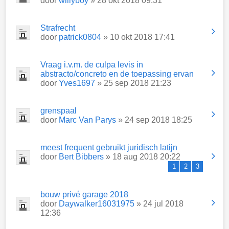
door
willyboy
» 28 okt 2018 09:31
Strafrecht
door
patrick0804
» 10 okt 2018 17:41
Vraag i.v.m. de culpa levis in
abstracto/concreto en de toepassing ervan
door
Yves1697
» 25 sep 2018 21:23
grenspaal
door
Marc Van Parys
» 24 sep 2018 18:25
meest frequent gebruikt juridisch latijn
door
Bert Bibbers
» 18 aug 2018 20:22
1
2
3
bouw privé garage 2018
door
Daywalker16031975
» 24 jul 2018
12:36