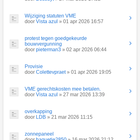
Wijziging statuten VME
door
Vista azul
» 01 apr 2026 16:57
protest tegen goedgekeurde
bouwvergunning
door
pieterman3
» 02 apr 2026 06:44
Provisie
door
Colettevpraet
» 01 apr 2026 19:05
VME gerechtskosten mee betalen.
door
Vista azul
» 27 mar 2026 13:39
overkapping
door
LDB
» 21 mar 2026 11:15
zonnepaneel
door
baguetje2850
» 16 mar 2026 21:12