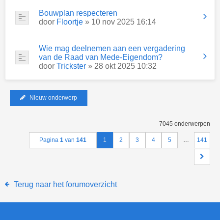
Bouwplan respecteren
door
Floortje
» 10 nov 2025 16:14
Wie mag deelnemen aan een vergadering
van de Raad van Mede-Eigendom?
door
Trickster
» 28 okt 2025 10:32
Nieuw onderwerp
7045 onderwerpen
Pagina
1
van
141
1
2
3
4
5
…
141
Terug naar het forumoverzicht