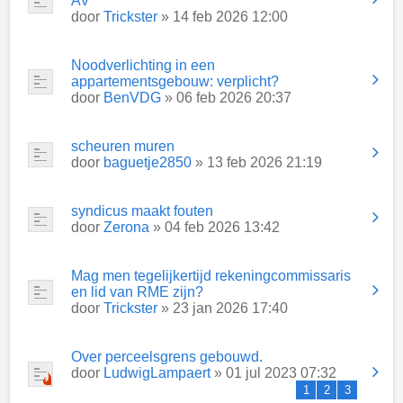
AV
door
Trickster
» 14 feb 2026 12:00
Noodverlichting in een
appartementsgebouw: verplicht?
door
BenVDG
» 06 feb 2026 20:37
scheuren muren
door
baguetje2850
» 13 feb 2026 21:19
syndicus maakt fouten
door
Zerona
» 04 feb 2026 13:42
Mag men tegelijkertijd rekeningcommissaris
en lid van RME zijn?
door
Trickster
» 23 jan 2026 17:40
Over perceelsgrens gebouwd.
door
LudwigLampaert
» 01 jul 2023 07:32
1
2
3