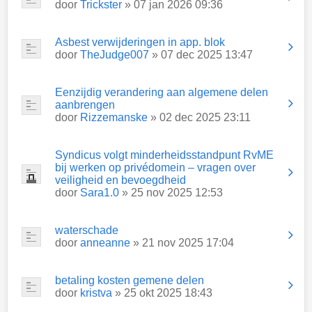
door
Trickster
» 07 jan 2026 09:36
Asbest verwijderingen in app. blok
door
TheJudge007
» 07 dec 2025 13:47
Eenzijdig verandering aan algemene delen
aanbrengen
door
Rizzemanske
» 02 dec 2025 23:11
Syndicus volgt minderheidsstandpunt RvME
bij werken op privédomein – vragen over
veiligheid en bevoegdheid
door
Sara1.0
» 25 nov 2025 12:53
waterschade
door
anneanne
» 21 nov 2025 17:04
betaling kosten gemene delen
door
kristva
» 25 okt 2025 18:43