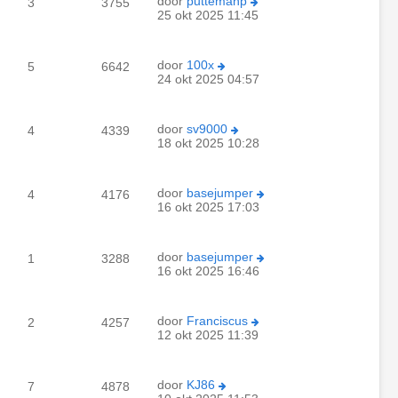
door
puttemanp
3
3755
25 okt 2025 11:45
door
100x
5
6642
24 okt 2025 04:57
door
sv9000
4
4339
18 okt 2025 10:28
door
basejumper
4
4176
16 okt 2025 17:03
door
basejumper
1
3288
16 okt 2025 16:46
door
Franciscus
2
4257
12 okt 2025 11:39
door
KJ86
7
4878