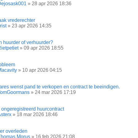
Dejosask001
» 28 apr 2026 18:36
aak vrederechter
rist
» 23 apr 2026 14:35
n huurder of verhuurder?
ietpetiet
» 09 apr 2026 18:55
robleem
acavity
» 10 apr 2026 04:15
ares wenst pand te verkopen en contract te beeindigen.
TomGoormans
» 24 mar 2026 17:19
 ongeregistreerd huurcontract
sterx
» 18 mar 2026 18:46
er overleden
Thomas Morus
» 16 feb 2026 21:08