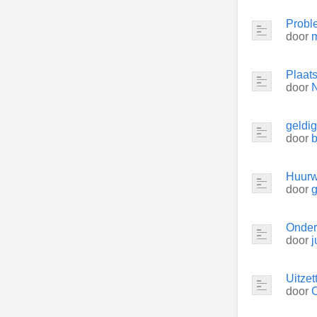
Probl
door
Plaat
door
N
geldig
door
b
Huurw
door
Onder
door
j
Uitze
door
C