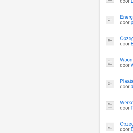
door
Energ
door
p
Opzeg
door
Woon s
door
Plaat
door
Werke
door
Opzeg
door