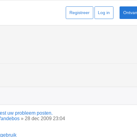
Registreer
Log in
Ontvang
est uw probleem posten.
Vandebos
» 28 dec 2009 23:04
tgebruik