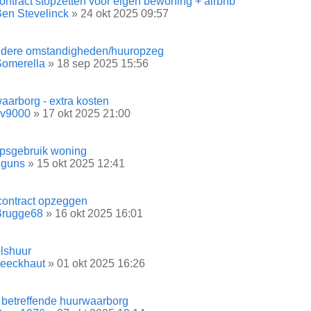
ontract stopzetten voor eigen bewoning + airbnb
en Stevelinck
» 24 okt 2025 09:57
ndere omstandigheden/huuropzeg
Somerella
» 18 sep 2025 15:56
aarborg - extra kosten
sv9000
» 17 okt 2025 21:00
psgebruik woning
hguns
» 15 okt 2025 12:41
contract opzeggen
Brugge68
» 16 okt 2025 16:01
lshuur
veeckhaut
» 01 okt 2025 16:26
 betreffende huurwaarborg