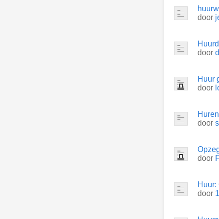
huurw
door
Huurde
door
d
Huur 
door
l
Huren
door
s
Opzeg
door
F
Huur:
door