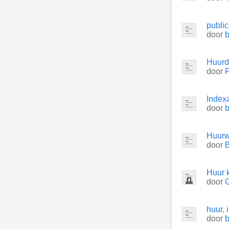
public
door
b
Huurde
door
P
Indexa
door
b
Huurwa
door
Huur 
door
huur, 
door
b