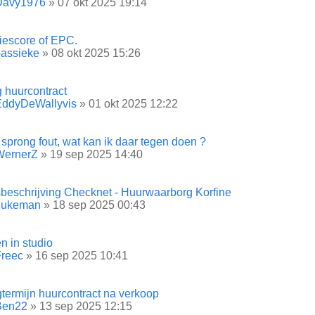
Davy1976
» 07 okt 2025 19:14
iescore of EPC.
assieke
» 08 okt 2025 15:26
 huurcontract
EddyDeWallyvis
» 01 okt 2025 12:22
prong fout, wat kan ik daar tegen doen ?
WernerZ
» 19 sep 2025 14:40
sbeschrijving Checknet - Huurwaarborg Korfine
dukeman
» 18 sep 2025 00:43
n in studio
Freec
» 16 sep 2025 10:41
termijn huurcontract na verkoop
Ben22
» 13 sep 2025 12:15