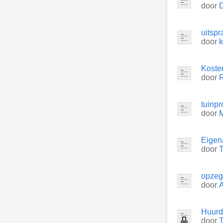
door
uitspr
door
k
Koste
door
R
tuinp
door
M
Eigen
door
opzeg
door
A
Huurd
door