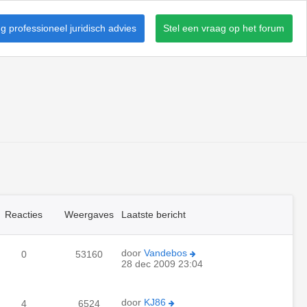
 professioneel juridisch advies
Stel een vraag op het forum
Reacties
Weergaves
Laatste bericht
door
Vandebos
0
53160
28 dec 2009 23:04
door
KJ86
4
6524