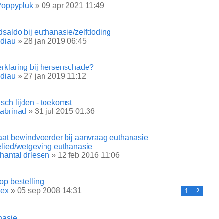
Poppypluk
» 09 apr 2021 11:49
saldo bij euthanasie/zelfdoding
diau
» 28 jan 2019 06:45
erklaring bij hersenschade?
diau
» 27 jan 2019 11:12
sch lijden - toekomst
abrinad
» 31 jul 2015 01:36
at bewindvoerder bij aanvraag euthanasie
elied/wetgeving euthanasie
hantal driesen
» 12 feb 2016 11:06
op bestelling
Lex
» 05 sep 2008 14:31
1
2
nasie