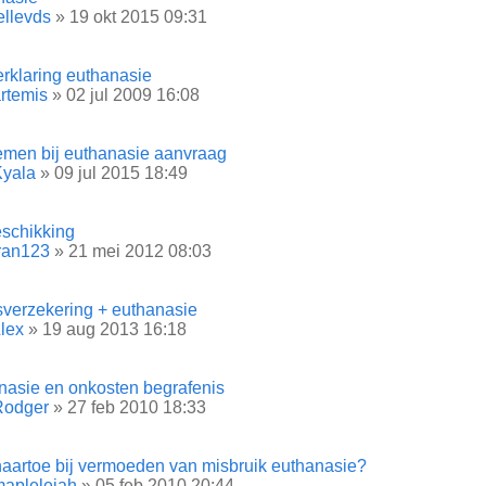
ellevds
» 19 okt 2015 09:31
erklaring euthanasie
rtemis
» 02 jul 2009 16:08
emen bij euthanasie aanvraag
Kyala
» 09 jul 2015 18:49
eschikking
ran123
» 21 mei 2012 08:03
sverzekering + euthanasie
lex
» 19 aug 2013 16:18
nasie en onkosten begrafenis
Rodger
» 27 feb 2010 18:33
aartoe bij vermoeden van misbruik euthanasie?
apleleiah
» 05 feb 2010 20:44