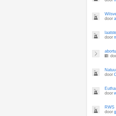
Wilsv
door
a
laatst
door
m
abort
do
Natuur
door
C
Euthan
door
w
RWS
door
g