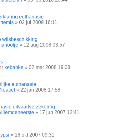
erklaring euthanasie
rtemis
» 02 jul 2009 16:11
e wilsbeschikking
ariootje
» 12 aug 2008 03:57
us
or
kebabke
» 02 mar 2008 19:08
lijke euthanasie
reatief
» 22 jan 2008 17:58
asie uitvaartverzekering
illemdeneerste
» 17 jun 2007 12:41
ypsi
» 16 okt 2007 09:31