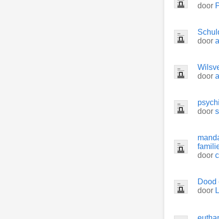
door
Schuld
door
a
Wilsv
door
a
psychi
door
s
manda
famili
door
c
Dood 
door
eutha