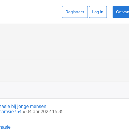
Registreer
Log in
Ontvang
nasie bij jonge mensen
mamsie754
» 04 apr 2022 15:35
nasie