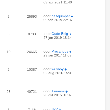
09 apr 2021 11:49
door
basejumper
6
25893
09 feb 2019 22:16
door
Oude Belg
3
8793
27 jan 2019 18:14
door
Precarious
10
24665
29 jan 2017 11:09
door
willyboy
2
10387
02 aug 2016 15:31
door
Tsunami
23
40721
23 okt 2015 01:07
door
JPV
1
7168