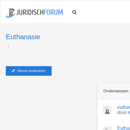
Euthanasie
Nieuw onderwerp
Onderwerpen
eutha
door
Eutha