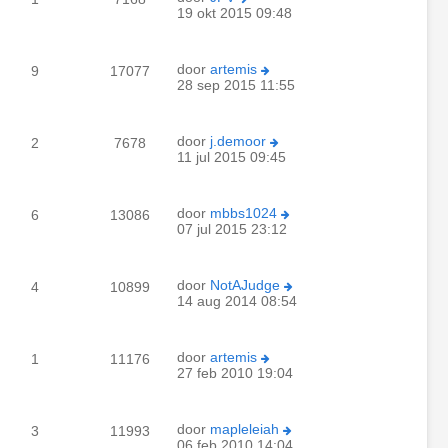
19 okt 2015 09:48
door
artemis
9
17077
28 sep 2015 11:55
door
j.demoor
2
7678
11 jul 2015 09:45
door
mbbs1024
6
13086
07 jul 2015 23:12
door
NotAJudge
4
10899
14 aug 2014 08:54
door
artemis
1
11176
27 feb 2010 19:04
door
mapleleiah
3
11993
06 feb 2010 14:04