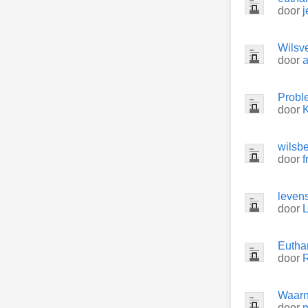
door
j
Wilsv
door
a
Probl
door
wilsb
door
f
leven
door
L
Eutha
door
Waarn
door
m