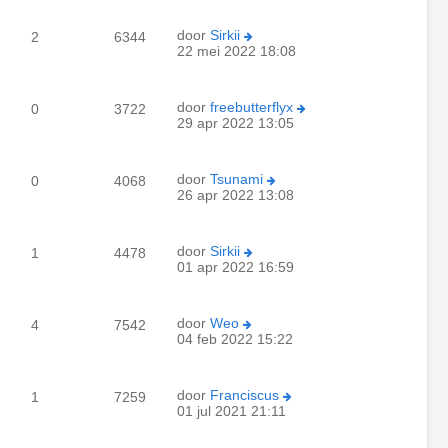
door
Sirkii
2
6344
22 mei 2022 18:08
door
freebutterflyx
0
3722
29 apr 2022 13:05
door
Tsunami
0
4068
26 apr 2022 13:08
door
Sirkii
1
4478
01 apr 2022 16:59
door
Weo
4
7542
04 feb 2022 15:22
door
Franciscus
1
7259
01 jul 2021 21:11