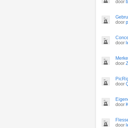
door
Gebrui
door
p
Concep
door
l
Merke
door
Z
PicRi
door
Eigen
door
Fless
door
l