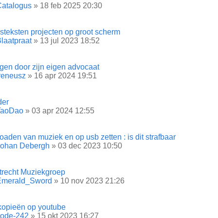
Catalogus
» 18 feb 2025 20:30
steksten projecten op groot scherm
laatpraat
» 13 jul 2023 18:52
gen door zijn eigen advocaat
reneusz
» 16 apr 2024 19:51
der
TaoDao
» 03 apr 2024 12:55
aden van muziek en op usb zetten : is dit strafbaar
Johan Debergh
» 03 dec 2023 10:50
etrecht Muziekgroep
Emerald_Sword
» 10 nov 2023 21:26
kopieën op youtube
code-242
» 15 okt 2023 16:27