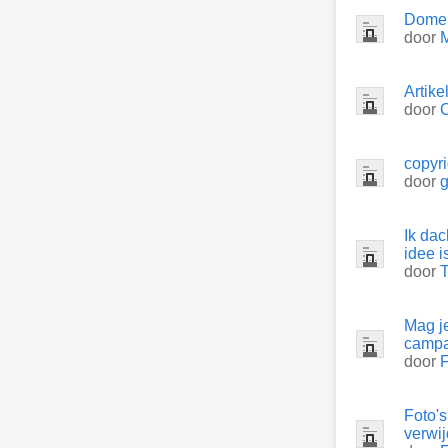
Domei
door
Artike
door
C
copyri
door
Ik dac
idee 
door
Mag j
camp
door
F
Foto's
verwi