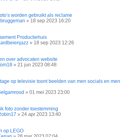
oto's worden gebruikt als reclame
bbruggeman
» 18 sep 2023 16:20
ssement Productiehuis
ardbeienjazz
» 18 sep 2023 12:26
en over advocaten website
Tom18
» 21 jun 2023 08:48
tage op televisie toont beelden van men socials en men
Belgamrood
» 01 mei 2023 23:00
ik foto zonder toestemming
Robin17
» 24 apr 2023 13:40
en op LEGO
erian
» 28 mar 2023 07:04