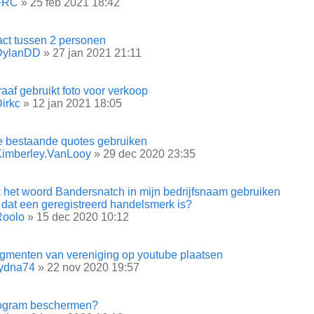
FRC
» 25 feb 2021 18:42
act tussen 2 personen
DylanDD
» 27 jan 2021 21:11
aaf gebruikt foto voor verkoop
irkc
» 12 jan 2021 18:05
e bestaande quotes gebruiken
Kimberley.VanLooy
» 29 dec 2020 23:35
k het woord Bandersnatch in mijn bedrijfsnaam gebruiken
l dat een geregistreerd handelsmerk is?
Roolo
» 15 dec 2020 10:12
agmenten van vereniging op youtube plaatsen
rydna74
» 22 nov 2020 19:57
ogram beschermen?