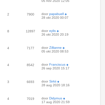
05 nov 2020 12:05
door
papabuell
2
7900
28 okt 2020 00:07
door
eylis
8
12897
26 okt 2020 20:19
door
Zillianne
4
7177
05 okt 2020 08:53
door
Franciscus
4
8542
26 sep 2020 15:17
door
Sirkii
3
6693
28 aug 2020 18:16
door
Didymus
4
7019
17 aug 2020 21:59