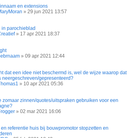
nnaam en extensions
MaryMoran
» 29 jun 2021 13:57
l in parochieblad
reatief
» 17 apr 2021 18:37
ght
gebrnaam
» 09 apr 2021 12:44
ht dat een idee niet beschermd is, wel de wijze waarop dat
is neergeschreven/gepresenteerd?
Thomas1
» 10 apr 2021 05:36
e zomaar zinnen/quotes/uitspraken gebruiken voor een
agne?
rogger
» 02 mar 2021 16:06
 en referentie huis bij bouwpromotor stopzetten en
jderen