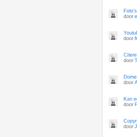
Foto'
door
Youtub
door
f
Citere
door
Domei
door
Kan e
door
Copyr
door