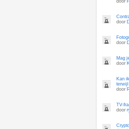
door
Contr
door
Fotogr
door
D
Mag j
door
Kan i
terwij
door
TV-fr
door
Crypt