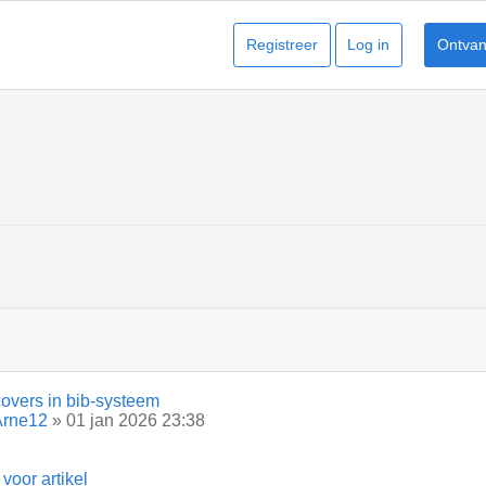
Registreer
Log in
Ontvang
overs in bib-systeem
Arne12
» 01 jan 2026 23:38
 voor artikel