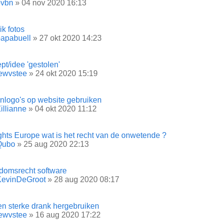
bvbn
» 04 nov 2020 16:13
k fotos
apabuell
» 27 okt 2020 14:23
t/idee 'gestolen'
ewvstee
» 24 okt 2020 15:19
nlogo's op website gebruiken
illianne
» 04 okt 2020 11:12
ghts Europe wat is het recht van de onwetende ?
Qubo
» 25 aug 2020 22:13
domsrecht software
KevinDeGroot
» 28 aug 2020 08:17
en sterke drank hergebruiken
ewvstee
» 16 aug 2020 17:22