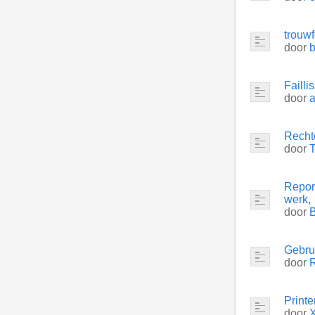
trouwf
door
Failli
door
a
Recht
door
Repor
werk,
door
Gebru
door
Print
door
X