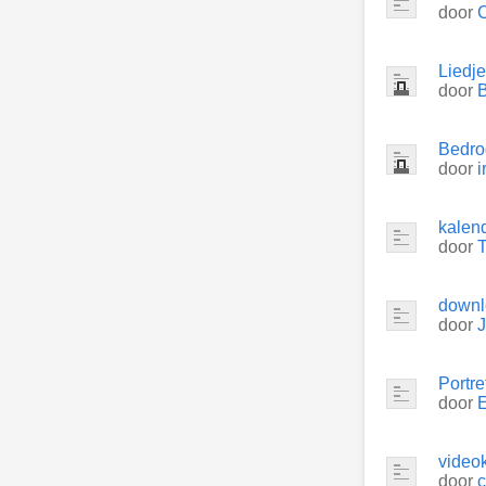
door
Liedje
door
B
Bedro
door
i
kalen
door
downlo
door
Portr
door
video
door