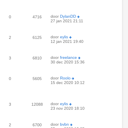
door
DylanDD
0
4716
27 jan 2021 21:11
door
eylis
2
6125
12 jan 2021 19:40
door
freelance
3
6810
30 dec 2020 15:36
door
Roolo
0
5605
15 dec 2020 10:12
door
eylis
3
12088
23 nov 2020 18:10
door
bvbn
2
6700