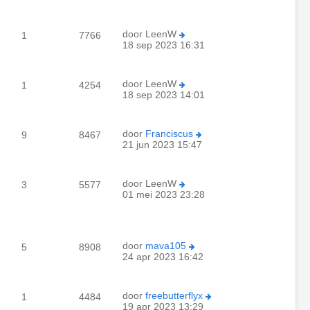
door
LeenW
1
7766
18 sep 2023 16:31
door
LeenW
1
4254
18 sep 2023 14:01
door
Franciscus
9
8467
21 jun 2023 15:47
door
LeenW
3
5577
01 mei 2023 23:28
door
mava105
5
8908
24 apr 2023 16:42
door
freebutterflyx
1
4484
19 apr 2023 13:29