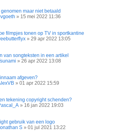
s genomen maar niet betaald
evgoeth
» 15 mei 2022 11:36
e filmpjes tonen op TV in sportkantine
reebutterflyx
» 29 apr 2022 13:05
n van songteksten in een artikel
Tsunami
» 26 apr 2022 13:08
nnaam afgeven?
AlexVB
» 01 apr 2022 15:59
en tekening copyright schenden?
Pascal_A
» 16 jan 2022 19:03
ight gebruik van een logo
Jonathan S
» 01 jul 2021 13:22