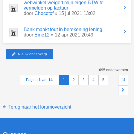
webwinkel weigert mijn eigen BTW te
vermelden op factuur
door
Chocotof
» 15 jul 2021 13:02
Bank maakt fout in berekening lening
door
Eme12
» 12 apr 2021 20:49
Nieuw onderwerp
695 onderwerpen
Pagina
1
van
14
1
2
3
4
5
…
14
Terug naar het forumoverzicht