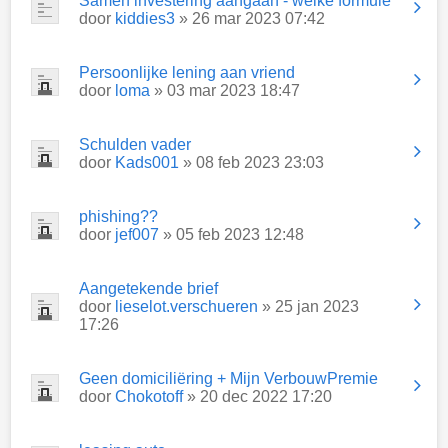
Samen investering aangaan - welke formule
door
kiddies3
» 26 mar 2023 07:42
Persoonlijke lening aan vriend
door
loma
» 03 mar 2023 18:47
Schulden vader
door
Kads001
» 08 feb 2023 23:03
phishing??
door
jef007
» 05 feb 2023 12:48
Aangetekende brief
door
lieselot.verschueren
» 25 jan 2023
17:26
Geen domiciliëring + Mijn VerbouwPremie
door
Chokotoff
» 20 dec 2022 17:20