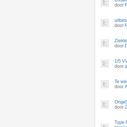
door
uitbet
door
Ziekte
door
D
1/5 V
door
Te we
door
Ongeli
door
Type 