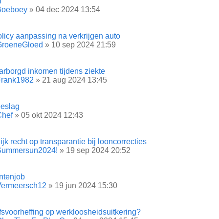
n
Boeboey
» 04 dec 2024 13:54
licy aanpassing na verkrijgen auto
GroeneGloed
» 10 sep 2024 21:59
rborgd inkomen tijdens ziekte
Frank1982
» 21 aug 2024 13:45
eslag
Chef
» 05 okt 2024 12:43
ijk recht op transparantie bij looncorrecties
Summersun2024!
» 19 sep 2024 20:52
ntenjob
Vermeersch12
» 19 jun 2024 15:30
fsvoorheffing op werkloosheidsuitkering?