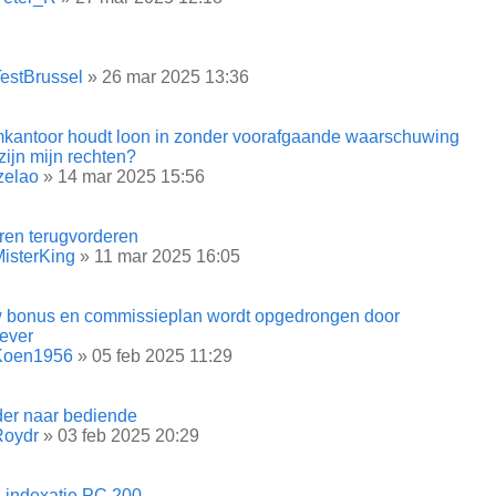
estBrussel
» 26 mar 2025 13:36
imkantoor houdt loon in zonder voorafgaande waarschuwing
zijn mijn rechten?
zelao
» 14 mar 2025 15:56
ren terugvorderen
isterKing
» 11 mar 2025 16:05
 bonus en commissieplan wordt opgedrongen door
ever
Koen1956
» 05 feb 2025 11:29
der naar bediende
Roydr
» 03 feb 2025 20:29
l indexatie PC 200