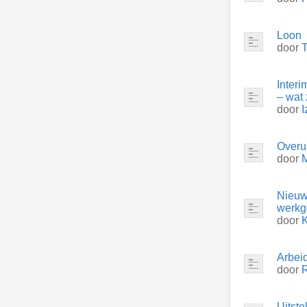
Loon
door
T
Inter
– wat 
door
I
Overu
door
M
Nieuw
werkg
door
Arbei
door
Uitste