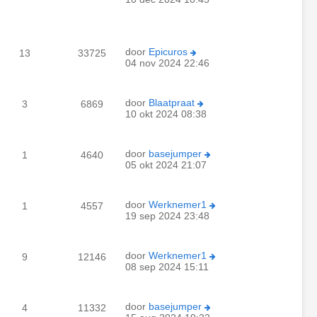
door
Epicuros
13
33725
04 nov 2024 22:46
door
Blaatpraat
3
6869
10 okt 2024 08:38
door
basejumper
1
4640
05 okt 2024 21:07
door
Werknemer1
1
4557
19 sep 2024 23:48
door
Werknemer1
9
12146
08 sep 2024 15:11
door
basejumper
4
11332