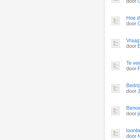
door
Hoe d
door
Vraag 
door
E
Te vee
door
P
Bedri
door
Benoe
door
j
loonbe
door