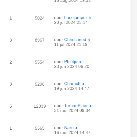
15 aug 2024 19:32
door
basejumper
1
5024
20 jul 2024 23:14
door
Christianed
3
8967
11 jul 2024 21:19
door
Phietje
2
5554
23 jun 2024 06:20
door
Chamch
3
5298
19 jun 2024 14:47
door
TorhanPiper
5
12339
31 mei 2024 09:34
door
Narn
1
5565
16 mei 2024 14:47