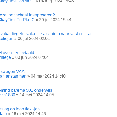
OkayTimeForPlanC
» 04 aug 2024 15:45
eze loonschaal interpreteren?
OkayTimeForPlanC
» 20 jul 2024 15:44
vakantiegeld, vakantie als intrim naar vast contract
eliejun
» 06 jul 2024 02:01
l overuren betaald
hietje
» 03 jun 2024 07:04
jfswagen VAA
Janlanstanman
» 04 mar 2024 14:40
ming barema 501 onderwijs
oris1880
» 14 mei 2024 14:05
slag op loon flexi-job
Narn
» 16 mei 2024 14:46