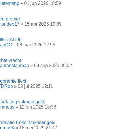
puttemanp
» 01 jun 2026 18:59
en premie
mondeo17
» 15 apr 2026 19:09
IE CAO90
JanDG
» 08 mar 2026 12:55
chte vracht
Janlanstanman
» 09 sep 2025 09:02
gpremie flexi
VDRoo
» 02 jul 2025 12:11
l betaling vakantiegeld
araneus
» 12 jun 2025 18:38
arisatie Enkel Vakantiegeld
TomasK
» 18 mei 2025 21:47