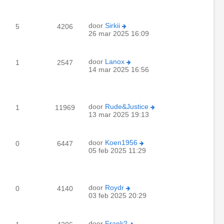
door
Sirkii
5
4206
26 mar 2025 16:09
door
Lanox
1
2547
14 mar 2025 16:56
door
Rude&Justice
1
11969
13 mar 2025 19:13
door
Koen1956
0
6447
05 feb 2025 11:29
door
Roydr
0
4140
03 feb 2025 20:29
door
Frank?