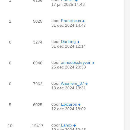
1
4206
17 jan 2025 14:43
door
Franciscus
2
5025
31 dec 2024 14:47
door
Darliiing
0
3274
31 dec 2024 12:14
door
annedeschryver
0
6940
25 dec 2024 20:33
door
Anoniem_87
0
7962
13 dec 2024 13:31
door
Epicuros
5
6025
12 dec 2024 18:02
door
Lanox
10
19417
10 dec 2024 10:45