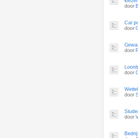
kieze
door
Car po
door
Gewaa
door
Loonb
door
Wettel
door
Stude
door
Bedrij