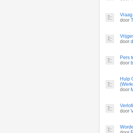
Vraag
door
T
Vrijge
door
Pers t
door
Hulp 
(Werk
door
Verlo
door
Worde
door