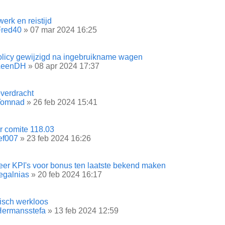
erk en reistijd
Fred40
» 07 mar 2024 16:25
olicy gewijzigd na ingebruikname wagen
LeenDH
» 08 apr 2024 17:37
verdracht
Tomnad
» 26 feb 2024 15:41
ir comite 118.03
ef007
» 23 feb 2024 16:26
er KPI's voor bonus ten laatste bekend maken
egalnias
» 20 feb 2024 16:17
isch werkloos
Hermansstefa
» 13 feb 2024 12:59