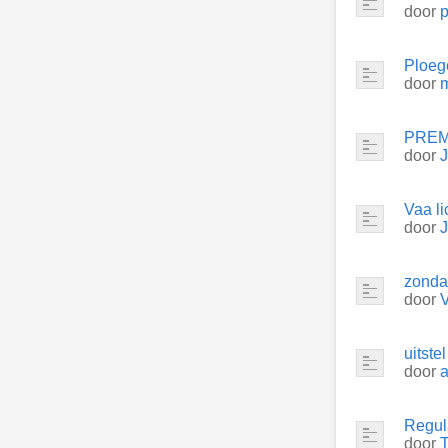
door
Ploeg
door
PREM
door
Vaa li
door
zonda
door
uitste
door
Regul
door