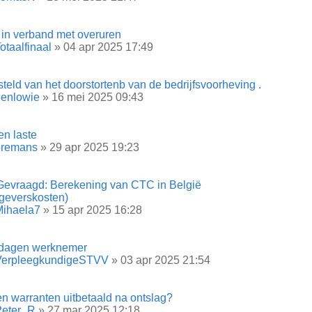
 in verband met overuren
otaalfinaal
» 04 apr 2025 17:49
steld van het doorstortenb van de bedrijfsvoorheving .
denlowie
» 16 mei 2025 09:43
en laste
bremans
» 29 apr 2025 19:23
Gevraagd: Berekening van CTC in België
geverskosten)
Mihaela7
» 15 apr 2025 16:28
fdagen werknemer
VerpleegkundigeSTVV
» 03 apr 2025 21:54
n warranten uitbetaald na ontslag?
Peter_R
» 27 mar 2025 12:18