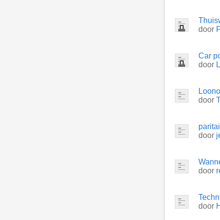
Thuisw
door
Car p
door
Loono
door
parita
door
j
Wanne
door
r
Techn
door