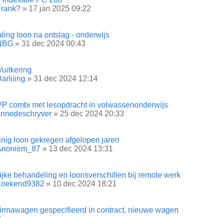
Frank?
» 17 jan 2025 09:22
aling loon na ontslag - onderwijs
NBG
» 31 dec 2024 00:43
/uitkering
arliiing
» 31 dec 2024 12:14
VP combi met lesopdracht in volwassenonderwijs
annedeschryver
» 25 dec 2024 20:33
inig loon gekregen afgelopen jaren
Anoniem_87
» 13 dec 2024 13:31
jke behandeling en loonsverschillen bij remote werk
Zoekend9382
» 10 dec 2024 18:21
firmawagen gespecifieerd in contract, nieuwe wagen