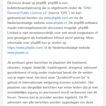
Dit forum draait op phpBB. phpBB is een
bulletinboardoplossing die is uitgebracht onder de “
GNU
General Public License v2
” (hierna “GPL”) en kan
gedownload worden via
www.phpbb.com
en via de
Nederlandstalige website
www.phpbb.nl
. De phpBB-software
maakt internetgebaseerde discussies mogelijk. phpBB
Limited is niet verantwoordelijk voor wat wordt toegestaan of
juist geweigerd als toelaatbare inhoud en/of gedrag. Meer
informatie over phpBB kun je vinden op
https://www.phpbb.com/
of de Nederlandstalige website
www.phpbb.nl
.
Je verklaart geen berichten te plaatsen die kwetsend,
obsceen, vulgair, lasterlijk, haatdragend, dreigend, seksueel
georiënteerd of enig ander materiaal bevat die de wetten
van je eigen land, het land waar “JuridischForum.be” is
gehost of internationale wetgeving kunnen schenden. Het
plaatsen van dergelijke berichten kan ertoe leiden dat je met
onmiddellijke ingang en permanent wordt verbannen van dit
forum. Tevens kan je provider worden ingelicht. De IP-
adressen van alle berichten worden opgeslagen om deze