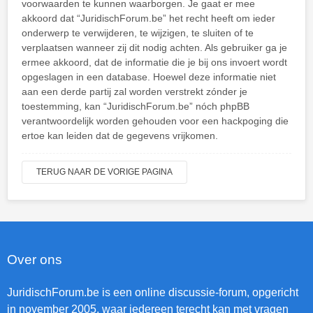
voorwaarden te kunnen waarborgen. Je gaat er mee
akkoord dat “JuridischForum.be” het recht heeft om ieder
onderwerp te verwijderen, te wijzigen, te sluiten of te
verplaatsen wanneer zij dit nodig achten. Als gebruiker ga je
ermee akkoord, dat de informatie die je bij ons invoert wordt
opgeslagen in een database. Hoewel deze informatie niet
aan een derde partij zal worden verstrekt zónder je
toestemming, kan “JuridischForum.be” nóch phpBB
verantwoordelijk worden gehouden voor een hackpoging die
ertoe kan leiden dat de gegevens vrijkomen.
TERUG NAAR DE VORIGE PAGINA
Over ons
JuridischForum.be is een online discussie-forum, opgericht
in november 2005, waar iedereen terecht kan met vragen