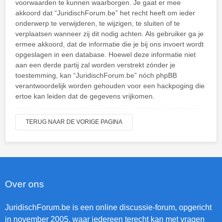
voorwaarden te kunnen waarborgen. Je gaat er mee
akkoord dat “JuridischForum.be” het recht heeft om ieder
onderwerp te verwijderen, te wijzigen, te sluiten of te
verplaatsen wanneer zij dit nodig achten. Als gebruiker ga je
ermee akkoord, dat de informatie die je bij ons invoert wordt
opgeslagen in een database. Hoewel deze informatie niet
aan een derde partij zal worden verstrekt zónder je
toestemming, kan “JuridischForum.be” nóch phpBB
verantwoordelijk worden gehouden voor een hackpoging die
ertoe kan leiden dat de gegevens vrijkomen.
TERUG NAAR DE VORIGE PAGINA
Over ons
JuridischForum.be is een online discussie-forum, opgericht
in november 2005, waar iedereen terecht kan met vragen