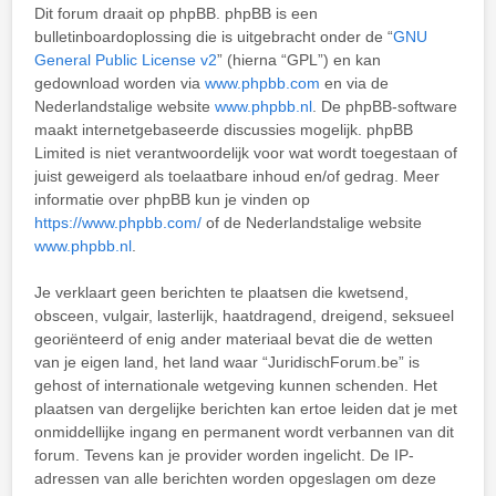
Dit forum draait op phpBB. phpBB is een
bulletinboardoplossing die is uitgebracht onder de “
GNU
General Public License v2
” (hierna “GPL”) en kan
gedownload worden via
www.phpbb.com
en via de
Nederlandstalige website
www.phpbb.nl
. De phpBB-software
maakt internetgebaseerde discussies mogelijk. phpBB
Limited is niet verantwoordelijk voor wat wordt toegestaan of
juist geweigerd als toelaatbare inhoud en/of gedrag. Meer
informatie over phpBB kun je vinden op
https://www.phpbb.com/
of de Nederlandstalige website
www.phpbb.nl
.
Je verklaart geen berichten te plaatsen die kwetsend,
obsceen, vulgair, lasterlijk, haatdragend, dreigend, seksueel
georiënteerd of enig ander materiaal bevat die de wetten
van je eigen land, het land waar “JuridischForum.be” is
gehost of internationale wetgeving kunnen schenden. Het
plaatsen van dergelijke berichten kan ertoe leiden dat je met
onmiddellijke ingang en permanent wordt verbannen van dit
forum. Tevens kan je provider worden ingelicht. De IP-
adressen van alle berichten worden opgeslagen om deze