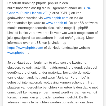
Dit forum draait op phpBB. phpBB is een
bulletinboardoplossing die is uitgebracht onder de “
GNU
General Public License v2
” (hierna “GPL”) en kan
gedownload worden via
www.phpbb.com
en via de
Nederlandstalige website
www.phpbb.nl
. De phpBB-software
maakt internetgebaseerde discussies mogelijk. phpBB
Limited is niet verantwoordelijk voor wat wordt toegestaan of
juist geweigerd als toelaatbare inhoud en/of gedrag. Meer
informatie over phpBB kun je vinden op
https://www.phpbb.com/
of de Nederlandstalige website
www.phpbb.nl
.
Je verklaart geen berichten te plaatsen die kwetsend,
obsceen, vulgair, lasterlijk, haatdragend, dreigend, seksueel
georiënteerd of enig ander materiaal bevat die de wetten
van je eigen land, het land waar “JuridischForum.be” is
gehost of internationale wetgeving kunnen schenden. Het
plaatsen van dergelijke berichten kan ertoe leiden dat je met
onmiddellijke ingang en permanent wordt verbannen van dit
forum. Tevens kan je provider worden ingelicht. De IP-
adressen van alle berichten worden opgeslagen om deze