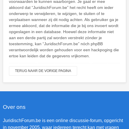
voorwaarden te kunnen waarborgen. Je gaat er mee
akkoord dat “JuridischForum.be” het recht heeft om ieder
onderwerp te verwijderen, te wijzigen, te sluiten of te
verplaatsen wanneer zij dit nodig achten. Als gebruiker ga je
ermee akkoord, dat de informatie die je bij ons invoert wordt
opgeslagen in een database. Hoewel deze informatie niet
aan een derde partij zal worden verstrekt zónder je
toestemming, kan “JuridischForum.be” nóch phpBB
verantwoordelijk worden gehouden voor een hackpoging die
ertoe kan leiden dat de gegevens vrijkomen.
TERUG NAAR DE VORIGE PAGINA
Over ons
JuridischForum.be is een online discussie-forum, opgericht
in november 2005, waar iedereen terecht kan met vragen