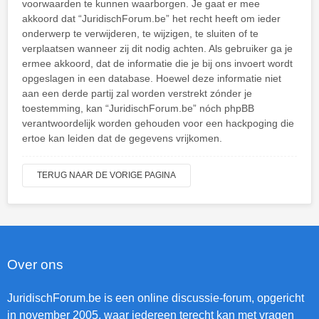
voorwaarden te kunnen waarborgen. Je gaat er mee
akkoord dat “JuridischForum.be” het recht heeft om ieder
onderwerp te verwijderen, te wijzigen, te sluiten of te
verplaatsen wanneer zij dit nodig achten. Als gebruiker ga je
ermee akkoord, dat de informatie die je bij ons invoert wordt
opgeslagen in een database. Hoewel deze informatie niet
aan een derde partij zal worden verstrekt zónder je
toestemming, kan “JuridischForum.be” nóch phpBB
verantwoordelijk worden gehouden voor een hackpoging die
ertoe kan leiden dat de gegevens vrijkomen.
TERUG NAAR DE VORIGE PAGINA
Over ons
JuridischForum.be is een online discussie-forum, opgericht
in november 2005, waar iedereen terecht kan met vragen