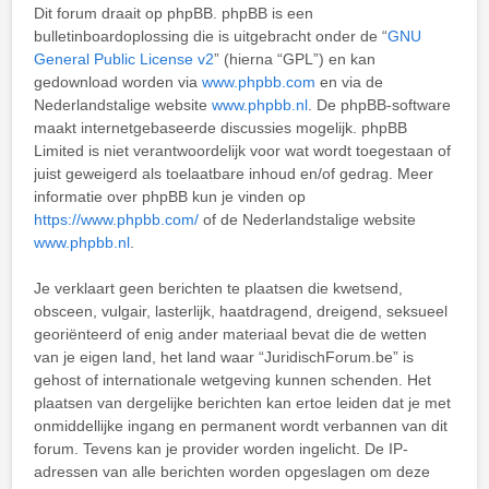
Dit forum draait op phpBB. phpBB is een
bulletinboardoplossing die is uitgebracht onder de “
GNU
General Public License v2
” (hierna “GPL”) en kan
gedownload worden via
www.phpbb.com
en via de
Nederlandstalige website
www.phpbb.nl
. De phpBB-software
maakt internetgebaseerde discussies mogelijk. phpBB
Limited is niet verantwoordelijk voor wat wordt toegestaan of
juist geweigerd als toelaatbare inhoud en/of gedrag. Meer
informatie over phpBB kun je vinden op
https://www.phpbb.com/
of de Nederlandstalige website
www.phpbb.nl
.
Je verklaart geen berichten te plaatsen die kwetsend,
obsceen, vulgair, lasterlijk, haatdragend, dreigend, seksueel
georiënteerd of enig ander materiaal bevat die de wetten
van je eigen land, het land waar “JuridischForum.be” is
gehost of internationale wetgeving kunnen schenden. Het
plaatsen van dergelijke berichten kan ertoe leiden dat je met
onmiddellijke ingang en permanent wordt verbannen van dit
forum. Tevens kan je provider worden ingelicht. De IP-
adressen van alle berichten worden opgeslagen om deze