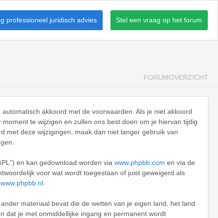
 professioneel juridisch advies
Stel een vraag op het forum
FORUMOVERZICHT
je automatisch akkoord met de voorwaarden. Als je niet akkoord
oment te wijzigen en zullen ons best doen om je hiervan tijdig
rd met deze wijzigingen, maak dan niet langer gebruik van
ngen.
“GPL”) en kan gedownload worden via
www.phpbb.com
en via de
twoordelijk voor wat wordt toegestaan of juist geweigerd als
e
www.phpbb.nl
.
 ander materiaal bevat die de wetten van je eigen land, het land
en dat je met onmiddellijke ingang en permanent wordt