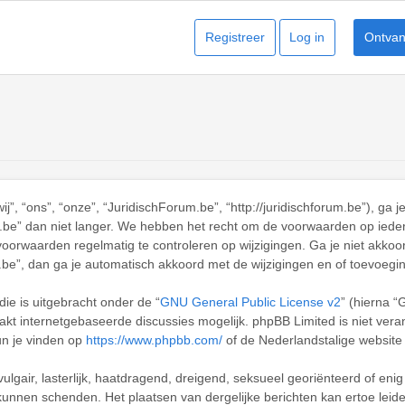
Registreer
Log in
Ontvang
, “ons”, “onze”, “JuridischForum.be”, “http://juridischforum.be”), ga 
be” dan niet langer. We hebben het recht om de voorwaarden op ieder m
voorwaarden regelmatig te controleren op wijzigingen. Ga je niet akkoo
.be”, dan ga je automatisch akkoord met de wijzigingen en of toevoegi
ie is uitgebracht onder de “
GNU General Public License v2
” (hierna 
t internetgebaseerde discussies mogelijk. phpBB Limited is niet veran
un je vinden op
https://www.phpbb.com/
of de Nederlandstalige websit
ulgair, lasterlijk, haatdragend, dreigend, seksueel georiënteerd of enig
 kunnen schenden. Het plaatsen van dergelijke berichten kan ertoe leid