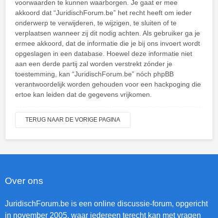
voorwaarden te kunnen waarborgen. Je gaat er mee
akkoord dat “JuridischForum.be” het recht heeft om ieder
onderwerp te verwijderen, te wijzigen, te sluiten of te
verplaatsen wanneer zij dit nodig achten. Als gebruiker ga je
ermee akkoord, dat de informatie die je bij ons invoert wordt
opgeslagen in een database. Hoewel deze informatie niet
aan een derde partij zal worden verstrekt zónder je
toestemming, kan “JuridischForum.be” nóch phpBB
verantwoordelijk worden gehouden voor een hackpoging die
ertoe kan leiden dat de gegevens vrijkomen.
TERUG NAAR DE VORIGE PAGINA
Over ons
JuridischForum.be is een online discussie-forum, opgericht
in november 2005, waar iedereen terecht kan met vragen