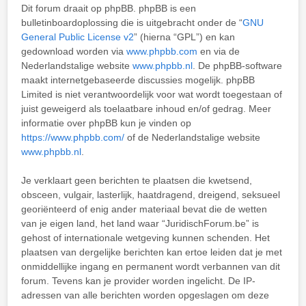
Dit forum draait op phpBB. phpBB is een
bulletinboardoplossing die is uitgebracht onder de “
GNU
General Public License v2
” (hierna “GPL”) en kan
gedownload worden via
www.phpbb.com
en via de
Nederlandstalige website
www.phpbb.nl
. De phpBB-software
maakt internetgebaseerde discussies mogelijk. phpBB
Limited is niet verantwoordelijk voor wat wordt toegestaan of
juist geweigerd als toelaatbare inhoud en/of gedrag. Meer
informatie over phpBB kun je vinden op
https://www.phpbb.com/
of de Nederlandstalige website
www.phpbb.nl
.
Je verklaart geen berichten te plaatsen die kwetsend,
obsceen, vulgair, lasterlijk, haatdragend, dreigend, seksueel
georiënteerd of enig ander materiaal bevat die de wetten
van je eigen land, het land waar “JuridischForum.be” is
gehost of internationale wetgeving kunnen schenden. Het
plaatsen van dergelijke berichten kan ertoe leiden dat je met
onmiddellijke ingang en permanent wordt verbannen van dit
forum. Tevens kan je provider worden ingelicht. De IP-
adressen van alle berichten worden opgeslagen om deze