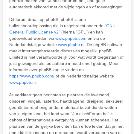
gebruik maken van “JuridischForum.be”, dan ga je
automatisch akkoord met de wijzigingen en of toevoegingen.
Dit forum draait op phpBB. phpBB is een
bulletinboardoplossing die is uitgebracht onder de “
GNU
General Public License v2
” (hierna “GPL”) en kan
gedownload worden via
www.phpbb.com
en via de
Nederlandstalige website
www.phpbb.nl
. De phpBB-software
maakt internetgebaseerde discussies mogelijk. phpBB
Limited is niet verantwoordelijk voor wat wordt toegestaan of
juist geweigerd als toelaatbare inhoud en/of gedrag. Meer
informatie over phpBB kun je vinden op
https://www.phpbb.com/
of de Nederlandstalige website
www.phpbb.nl
.
Je verklaart geen berichten te plaatsen die kwetsend,
obsceen, vulgair, lasterlijk, haatdragend, dreigend, seksueel
georiënteerd of enig ander materiaal bevat die de wetten
van je eigen land, het land waar “JuridischForum.be” is
gehost of internationale wetgeving kunnen schenden. Het
plaatsen van dergelijke berichten kan ertoe leiden dat je met
onmiddellijke ingang en permanent wordt verbannen van dit