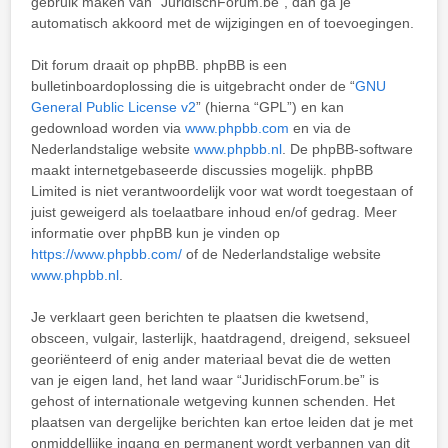
gebruik maken van “JuridischForum.be”, dan ga je
automatisch akkoord met de wijzigingen en of toevoegingen.
Dit forum draait op phpBB. phpBB is een
bulletinboardoplossing die is uitgebracht onder de “
GNU
General Public License v2
” (hierna “GPL”) en kan
gedownload worden via
www.phpbb.com
en via de
Nederlandstalige website
www.phpbb.nl
. De phpBB-software
maakt internetgebaseerde discussies mogelijk. phpBB
Limited is niet verantwoordelijk voor wat wordt toegestaan of
juist geweigerd als toelaatbare inhoud en/of gedrag. Meer
informatie over phpBB kun je vinden op
https://www.phpbb.com/
of de Nederlandstalige website
www.phpbb.nl
.
Je verklaart geen berichten te plaatsen die kwetsend,
obsceen, vulgair, lasterlijk, haatdragend, dreigend, seksueel
georiënteerd of enig ander materiaal bevat die de wetten
van je eigen land, het land waar “JuridischForum.be” is
gehost of internationale wetgeving kunnen schenden. Het
plaatsen van dergelijke berichten kan ertoe leiden dat je met
onmiddellijke ingang en permanent wordt verbannen van dit