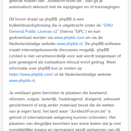
gebruik maken van “JuridischForum.be”, dan ga je
automatisch akkoord met de wijzigingen en of toevoegingen.
Dit forum draait op phpBB. phpBB is een
bulletinboardoplossing die is uitgebracht onder de “
GNU
General Public License v2
” (hierna “GPL”) en kan
gedownload worden via
www.phpbb.com
en via de
Nederlandstalige website
www.phpbb.nl
. De phpBB-software
maakt internetgebaseerde discussies mogelijk. phpBB
Limited is niet verantwoordelijk voor wat wordt toegestaan of
juist geweigerd als toelaatbare inhoud en/of gedrag. Meer
informatie over phpBB kun je vinden op
https://www.phpbb.com/
of de Nederlandstalige website
www.phpbb.nl
.
Je verklaart geen berichten te plaatsen die kwetsend,
obsceen, vulgair, lasterlijk, haatdragend, dreigend, seksueel
georiënteerd of enig ander materiaal bevat die de wetten
van je eigen land, het land waar “JuridischForum.be” is
gehost of internationale wetgeving kunnen schenden. Het
plaatsen van dergelijke berichten kan ertoe leiden dat je met
onmiddellijke ingang en permanent wordt verbannen van dit