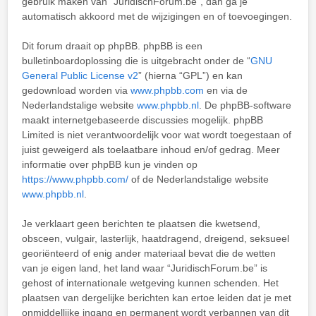
gebruik maken van “JuridischForum.be”, dan ga je
automatisch akkoord met de wijzigingen en of toevoegingen.
Dit forum draait op phpBB. phpBB is een
bulletinboardoplossing die is uitgebracht onder de “
GNU
General Public License v2
” (hierna “GPL”) en kan
gedownload worden via
www.phpbb.com
en via de
Nederlandstalige website
www.phpbb.nl
. De phpBB-software
maakt internetgebaseerde discussies mogelijk. phpBB
Limited is niet verantwoordelijk voor wat wordt toegestaan of
juist geweigerd als toelaatbare inhoud en/of gedrag. Meer
informatie over phpBB kun je vinden op
https://www.phpbb.com/
of de Nederlandstalige website
www.phpbb.nl
.
Je verklaart geen berichten te plaatsen die kwetsend,
obsceen, vulgair, lasterlijk, haatdragend, dreigend, seksueel
georiënteerd of enig ander materiaal bevat die de wetten
van je eigen land, het land waar “JuridischForum.be” is
gehost of internationale wetgeving kunnen schenden. Het
plaatsen van dergelijke berichten kan ertoe leiden dat je met
onmiddellijke ingang en permanent wordt verbannen van dit