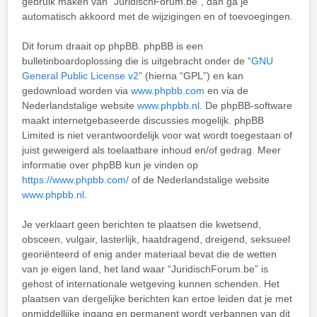
gebruik maken van “JuridischForum.be”, dan ga je
automatisch akkoord met de wijzigingen en of toevoegingen.
Dit forum draait op phpBB. phpBB is een
bulletinboardoplossing die is uitgebracht onder de “
GNU
General Public License v2
” (hierna “GPL”) en kan
gedownload worden via
www.phpbb.com
en via de
Nederlandstalige website
www.phpbb.nl
. De phpBB-software
maakt internetgebaseerde discussies mogelijk. phpBB
Limited is niet verantwoordelijk voor wat wordt toegestaan of
juist geweigerd als toelaatbare inhoud en/of gedrag. Meer
informatie over phpBB kun je vinden op
https://www.phpbb.com/
of de Nederlandstalige website
www.phpbb.nl
.
Je verklaart geen berichten te plaatsen die kwetsend,
obsceen, vulgair, lasterlijk, haatdragend, dreigend, seksueel
georiënteerd of enig ander materiaal bevat die de wetten
van je eigen land, het land waar “JuridischForum.be” is
gehost of internationale wetgeving kunnen schenden. Het
plaatsen van dergelijke berichten kan ertoe leiden dat je met
onmiddellijke ingang en permanent wordt verbannen van dit