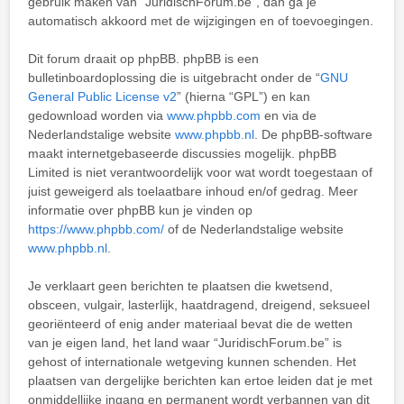
gebruik maken van “JuridischForum.be”, dan ga je
automatisch akkoord met de wijzigingen en of toevoegingen.
Dit forum draait op phpBB. phpBB is een
bulletinboardoplossing die is uitgebracht onder de “
GNU
General Public License v2
” (hierna “GPL”) en kan
gedownload worden via
www.phpbb.com
en via de
Nederlandstalige website
www.phpbb.nl
. De phpBB-software
maakt internetgebaseerde discussies mogelijk. phpBB
Limited is niet verantwoordelijk voor wat wordt toegestaan of
juist geweigerd als toelaatbare inhoud en/of gedrag. Meer
informatie over phpBB kun je vinden op
https://www.phpbb.com/
of de Nederlandstalige website
www.phpbb.nl
.
Je verklaart geen berichten te plaatsen die kwetsend,
obsceen, vulgair, lasterlijk, haatdragend, dreigend, seksueel
georiënteerd of enig ander materiaal bevat die de wetten
van je eigen land, het land waar “JuridischForum.be” is
gehost of internationale wetgeving kunnen schenden. Het
plaatsen van dergelijke berichten kan ertoe leiden dat je met
onmiddellijke ingang en permanent wordt verbannen van dit