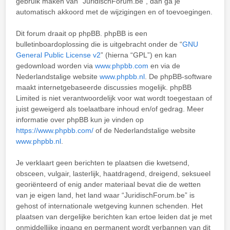
gebruik maken van “JuridischForum.be”, dan ga je
automatisch akkoord met de wijzigingen en of toevoegingen.
Dit forum draait op phpBB. phpBB is een
bulletinboardoplossing die is uitgebracht onder de “
GNU
General Public License v2
” (hierna “GPL”) en kan
gedownload worden via
www.phpbb.com
en via de
Nederlandstalige website
www.phpbb.nl
. De phpBB-software
maakt internetgebaseerde discussies mogelijk. phpBB
Limited is niet verantwoordelijk voor wat wordt toegestaan of
juist geweigerd als toelaatbare inhoud en/of gedrag. Meer
informatie over phpBB kun je vinden op
https://www.phpbb.com/
of de Nederlandstalige website
www.phpbb.nl
.
Je verklaart geen berichten te plaatsen die kwetsend,
obsceen, vulgair, lasterlijk, haatdragend, dreigend, seksueel
georiënteerd of enig ander materiaal bevat die de wetten
van je eigen land, het land waar “JuridischForum.be” is
gehost of internationale wetgeving kunnen schenden. Het
plaatsen van dergelijke berichten kan ertoe leiden dat je met
onmiddellijke ingang en permanent wordt verbannen van dit