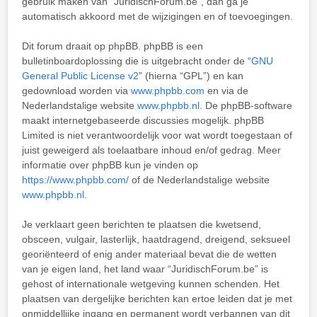
gebruik maken van “JuridischForum.be”, dan ga je
automatisch akkoord met de wijzigingen en of toevoegingen.
Dit forum draait op phpBB. phpBB is een
bulletinboardoplossing die is uitgebracht onder de “
GNU
General Public License v2
” (hierna “GPL”) en kan
gedownload worden via
www.phpbb.com
en via de
Nederlandstalige website
www.phpbb.nl
. De phpBB-software
maakt internetgebaseerde discussies mogelijk. phpBB
Limited is niet verantwoordelijk voor wat wordt toegestaan of
juist geweigerd als toelaatbare inhoud en/of gedrag. Meer
informatie over phpBB kun je vinden op
https://www.phpbb.com/
of de Nederlandstalige website
www.phpbb.nl
.
Je verklaart geen berichten te plaatsen die kwetsend,
obsceen, vulgair, lasterlijk, haatdragend, dreigend, seksueel
georiënteerd of enig ander materiaal bevat die de wetten
van je eigen land, het land waar “JuridischForum.be” is
gehost of internationale wetgeving kunnen schenden. Het
plaatsen van dergelijke berichten kan ertoe leiden dat je met
onmiddellijke ingang en permanent wordt verbannen van dit