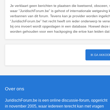
Je verklaart geen berichten te plaatsen die kwetsend, obsceen, v
waar “JuridischForum.be” is gehost of internationale wetgeving
verbannen van dit forum. Tevens kan je provider worden ingeli
“JuridischForum.be” het recht heeft om ieder onderwerp te verwijd
bij ons invoert wordt opgeslagen in een database. Hoewel deze 
worden gehouden voor een hackpoging die ertoe kan leiden dat
Over ons
JuridischForum.be is een online discussie-forum, opgericht
in november 2005, waar iedereen terecht kan met vragen