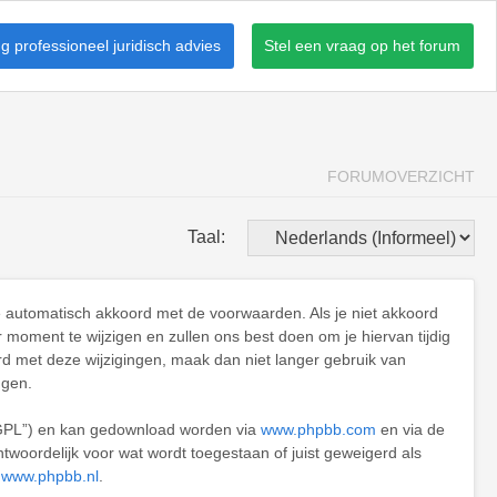
 professioneel juridisch advies
Stel een vraag op het forum
FORUMOVERZICHT
Taal:
je automatisch akkoord met de voorwaarden. Als je niet akkoord
oment te wijzigen en zullen ons best doen om je hiervan tijdig
rd met deze wijzigingen, maak dan niet langer gebruik van
ngen.
“GPL”) en kan gedownload worden via
www.phpbb.com
en via de
twoordelijk voor wat wordt toegestaan of juist geweigerd als
e
www.phpbb.nl
.