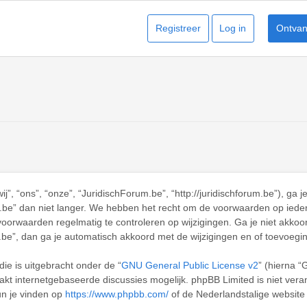
Registreer
Log in
Ontvang
, “ons”, “onze”, “JuridischForum.be”, “http://juridischforum.be”), ga 
be” dan niet langer. We hebben het recht om de voorwaarden op ieder m
voorwaarden regelmatig te controleren op wijzigingen. Ga je niet akkoo
.be”, dan ga je automatisch akkoord met de wijzigingen en of toevoegi
ie is uitgebracht onder de “
GNU General Public License v2
” (hierna 
t internetgebaseerde discussies mogelijk. phpBB Limited is niet veran
un je vinden op
https://www.phpbb.com/
of de Nederlandstalige websit