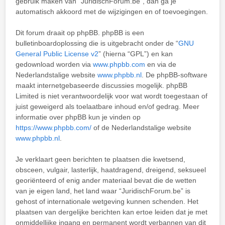
gebruik maken van “JuridischForum.be”, dan ga je
automatisch akkoord met de wijzigingen en of toevoegingen.
Dit forum draait op phpBB. phpBB is een
bulletinboardoplossing die is uitgebracht onder de “
GNU
General Public License v2
” (hierna “GPL”) en kan
gedownload worden via
www.phpbb.com
en via de
Nederlandstalige website
www.phpbb.nl
. De phpBB-software
maakt internetgebaseerde discussies mogelijk. phpBB
Limited is niet verantwoordelijk voor wat wordt toegestaan of
juist geweigerd als toelaatbare inhoud en/of gedrag. Meer
informatie over phpBB kun je vinden op
https://www.phpbb.com/
of de Nederlandstalige website
www.phpbb.nl
.
Je verklaart geen berichten te plaatsen die kwetsend,
obsceen, vulgair, lasterlijk, haatdragend, dreigend, seksueel
georiënteerd of enig ander materiaal bevat die de wetten
van je eigen land, het land waar “JuridischForum.be” is
gehost of internationale wetgeving kunnen schenden. Het
plaatsen van dergelijke berichten kan ertoe leiden dat je met
onmiddellijke ingang en permanent wordt verbannen van dit