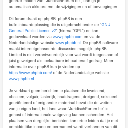
gebruik maken van “JuridischForum.be”, dan ga je
automatisch akkoord met de wijzigingen en of toevoegingen.
Dit forum draait op phpBB. phpBB is een
bulletinboardoplossing die is uitgebracht onder de “
GNU
General Public License v2
” (hierna “GPL”) en kan
gedownload worden via
www.phpbb.com
en via de
Nederlandstalige website
www.phpbb.nl
. De phpBB-software
maakt internetgebaseerde discussies mogelijk. phpBB
Limited is niet verantwoordelijk voor wat wordt toegestaan of
juist geweigerd als toelaatbare inhoud en/of gedrag. Meer
informatie over phpBB kun je vinden op
https://www.phpbb.com/
of de Nederlandstalige website
www.phpbb.nl
.
Je verklaart geen berichten te plaatsen die kwetsend,
obsceen, vulgair, lasterlijk, haatdragend, dreigend, seksueel
georiënteerd of enig ander materiaal bevat die de wetten
van je eigen land, het land waar “JuridischForum.be” is
gehost of internationale wetgeving kunnen schenden. Het
plaatsen van dergelijke berichten kan ertoe leiden dat je met
onmiddellijke ingang en permanent wordt verbannen van dit