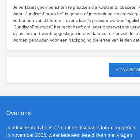
Je verklaart geen berichten te plaatsen die kwetsend, obsceen, v
waar “JuridischForum.be” is gehost of internationale wetgeving
verbannen van dit forum. Tevens kan je provider worden ingeli
“JuridischForum.be” het recht heeft om ieder onderwerp te verwijd
bij ons invoert wordt opgeslagen in een database. Hoewel deze 
worden gehouden voor een hackpoging die ertoe kan leiden dat
Over ons
JuridischForum.be is een online discussie-forum, opgericht
in november 2005, waar iedereen terecht kan met vragen