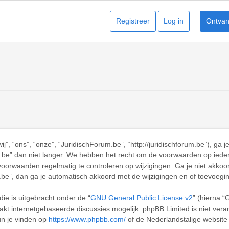
Registreer
Log in
Ontvang
, “ons”, “onze”, “JuridischForum.be”, “http://juridischforum.be”), ga 
be” dan niet langer. We hebben het recht om de voorwaarden op ieder m
voorwaarden regelmatig te controleren op wijzigingen. Ga je niet akkoo
.be”, dan ga je automatisch akkoord met de wijzigingen en of toevoegi
ie is uitgebracht onder de “
GNU General Public License v2
” (hierna 
t internetgebaseerde discussies mogelijk. phpBB Limited is niet veran
un je vinden op
https://www.phpbb.com/
of de Nederlandstalige websit