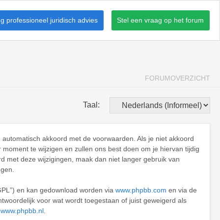
 professioneel juridisch advies
Stel een vraag op het forum
FORUMOVERZICHT
Taal:
je automatisch akkoord met de voorwaarden. Als je niet akkoord
oment te wijzigen en zullen ons best doen om je hiervan tijdig
rd met deze wijzigingen, maak dan niet langer gebruik van
ngen.
“GPL”) en kan gedownload worden via
www.phpbb.com
en via de
twoordelijk voor wat wordt toegestaan of juist geweigerd als
e
www.phpbb.nl
.