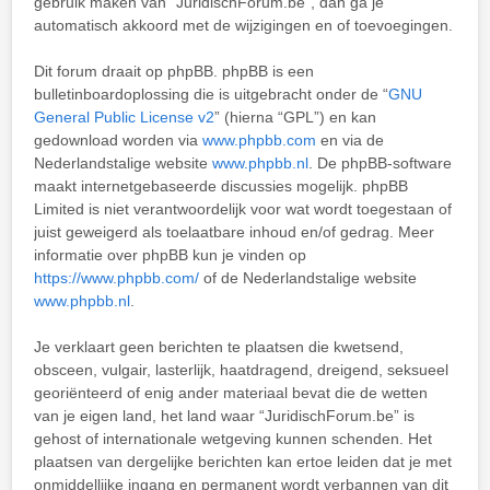
gebruik maken van “JuridischForum.be”, dan ga je
automatisch akkoord met de wijzigingen en of toevoegingen.
Dit forum draait op phpBB. phpBB is een
bulletinboardoplossing die is uitgebracht onder de “
GNU
General Public License v2
” (hierna “GPL”) en kan
gedownload worden via
www.phpbb.com
en via de
Nederlandstalige website
www.phpbb.nl
. De phpBB-software
maakt internetgebaseerde discussies mogelijk. phpBB
Limited is niet verantwoordelijk voor wat wordt toegestaan of
juist geweigerd als toelaatbare inhoud en/of gedrag. Meer
informatie over phpBB kun je vinden op
https://www.phpbb.com/
of de Nederlandstalige website
www.phpbb.nl
.
Je verklaart geen berichten te plaatsen die kwetsend,
obsceen, vulgair, lasterlijk, haatdragend, dreigend, seksueel
georiënteerd of enig ander materiaal bevat die de wetten
van je eigen land, het land waar “JuridischForum.be” is
gehost of internationale wetgeving kunnen schenden. Het
plaatsen van dergelijke berichten kan ertoe leiden dat je met
onmiddellijke ingang en permanent wordt verbannen van dit