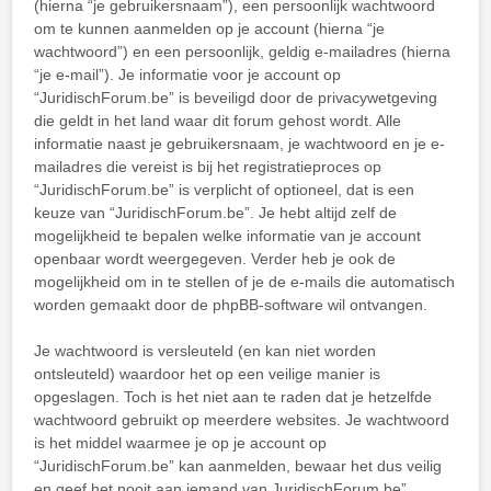
(hierna “je gebruikersnaam”), een persoonlijk wachtwoord
om te kunnen aanmelden op je account (hierna “je
wachtwoord”) en een persoonlijk, geldig e-mailadres (hierna
“je e-mail”). Je informatie voor je account op
“JuridischForum.be” is beveiligd door de privacywetgeving
die geldt in het land waar dit forum gehost wordt. Alle
informatie naast je gebruikersnaam, je wachtwoord en je e-
mailadres die vereist is bij het registratieproces op
“JuridischForum.be” is verplicht of optioneel, dat is een
keuze van “JuridischForum.be”. Je hebt altijd zelf de
mogelijkheid te bepalen welke informatie van je account
openbaar wordt weergegeven. Verder heb je ook de
mogelijkheid om in te stellen of je de e-mails die automatisch
worden gemaakt door de phpBB-software wil ontvangen.
Je wachtwoord is versleuteld (en kan niet worden
ontsleuteld) waardoor het op een veilige manier is
opgeslagen. Toch is het niet aan te raden dat je hetzelfde
wachtwoord gebruikt op meerdere websites. Je wachtwoord
is het middel waarmee je op je account op
“JuridischForum.be” kan aanmelden, bewaar het dus veilig
en geef het nooit aan iemand van JuridischForum.be”,