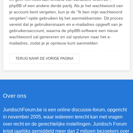
phpBB of een andere derde partij. Als je het wachtwoord van
je account bent vergeten, kun je de “Ik ben mijn wachtwoord
vergeten”-optie gebruiken bij het aanmeldvenster. Dit proces
vereist dat je gebruikersnaam en e-mailadres opgeeft van je
gebruikersaccount, waarna de phpBB-software een nieuw
wachtwoord zal genereren en zal opsturen naar het e-
mailadres, zodat je je opnieuw kunt aanmelden.
TERUG NAAR DE VORIGE PAGINA
Over ons
JuridischForum.be is een online discussie-forum, opgericht
in november 2005, waar iedereen terecht kan met vragen
over recht en de gerechtelijke instellingen. Juridisch Forum
krijgt jaarlijks gemiddeld meer dan 2 miljoen bezoekers over